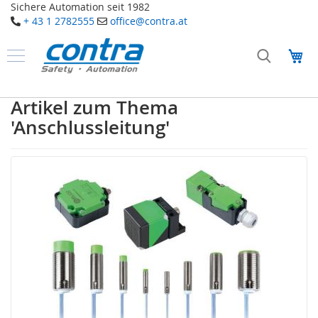
Sichere Automation seit 1982
+ 43 1 2782555
office@contra.at
Direkt
zum
Me
Inhalt
Produkte
S
Artikel zum Thema
a
'Anschlussleitung'
f
e
t
y
T
a
k
t
i
l
e
S
e
n