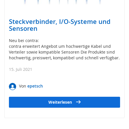
s
o
r
i
Steckverbinder, I/O-Systeme und
k
Sensoren
(
M
a
Neu bei contra:
t
contra erweitert Angebot um hochwertige Kabel und
t
Verteiler sowie kompatible Sensoren Die Produkte sind
e
hochwertig, preiswert, kompatibel und schnell verfügbar.
,
B
15. Juli 2021
u
m
p
Von
epetsch
e
r
,
Weiterlesen
L
e
i
s
t