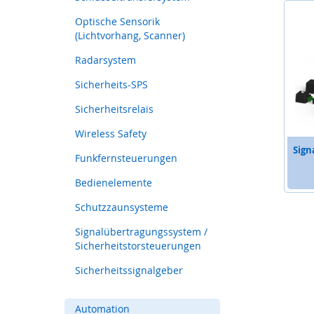
Sicherheits-
SPS
Optische Sensorik
(Lichtvorhang, Scanner)
Sicherheitsrelais
Radarsystem
Wireless
Safety
Sicherheits-SPS
Funkfernsteuerungen
Sicherheitsrelais
Bedienelemente
Wireless Safety
Schutzzaunsysteme
Sign
Funkfernsteuerungen
Signalübertragungssystem
/
Bedienelemente
Sicherheitstorsteuerungen
Schutzzaunsysteme
Sicherheitssignalgeber
Automation
Signalübertragungssystem /
Anzeige-
Sicherheitstorsteuerungen
und
Sicherheitssignalgeber
Informationssysteme
Kommissioniersysteme
Automation