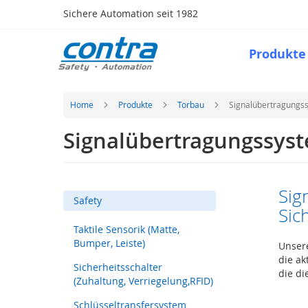
Direkt
Sichere Automation seit 1982
zum
Inhalt
Produkte
Produkte
Safety
Taktile
Sensorik
Home
Produkte
Torbau
Signalübertragungss
(Matte,
Bumper,
Signalübertragungssyst
Leiste)
Sicherheitsschalter
(Zuhaltung,
Verriegelung,RFID)
Sig
Safety
Sic
Schlüsseltransfersystem
Taktile Sensorik (Matte,
Optische
Bumper, Leiste)
Sensorik
Unsere
(Lichtvorhang,
die ak
Sicherheitsschalter
Scanner)
die di
(Zuhaltung, Verriegelung,RFID)
Radarsystem
Schlüsseltransfersystem