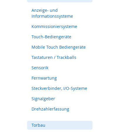
Touch-
Bediengeräte
Anzeige- und
Mobile
Informationssysteme
Touch
Kommissioniersysteme
Bediengeräte
Tastaturen
Touch-Bediengeräte
/
Mobile Touch Bediengeräte
Trackballs
Sensorik
Tastaturen / Trackballs
Fernwartung
Sensorik
Steckverbinder,
Fernwartung
I/O-
Systeme
Steckverbinder, I/O-Systeme
Signalgeber
Signalgeber
Drehzahlerfassung
Drehzahlerfassung
Torbau
Sicherheitssensorik
für
Torbau
Tore