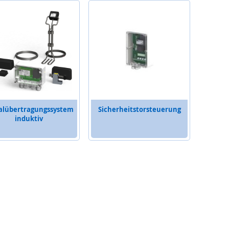
alübertragungssystem
Sicherheitstorsteuerung
induktiv