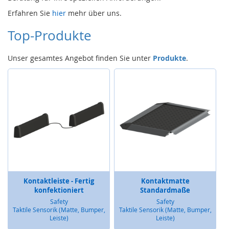
e
Erfahren Sie
hier
mehr über uns.
)
Top-Produkte
S
i
c
Unser gesamtes Angebot finden Sie unter
Produkte
.
h
e
r
h
e
i
t
s
s
c
h
a
Kontaktleiste - Fertig
Kontaktmatte
l
konfektioniert
Standardmaße
t
e
Safety
Safety
Taktile Sensorik (Matte, Bumper,
Taktile Sensorik (Matte, Bumper,
r
Leiste)
Leiste)
(