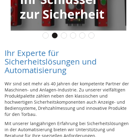
s
o
Lichtvorhängen
r
i
k
(
M
a
t
Ihr Experte für
t
Sicherheitslösungen und
e
,
Automatisierung
B
u
m
Wir sind seit mehr als 40 Jahren der kompetente Partner der
p
Maschinen- und Anlagen-Industrie. Zu unserer vielfältigen
e
Produktpalette zählen neben den klassischen und
r
hochwertigen Sicherheitskomponenten auch Anzeige- und
,
Bediensysteme, Drehzahlmessung und innovative Produkte
L
für den Torbau.
e
Mit unserer langjährigen Erfahrung bei Sicherheitslösungen
i
in der Automatisierung bieten wir Unterstützung und
s
Beratung für Ihre speziellen Anforderungen.
t