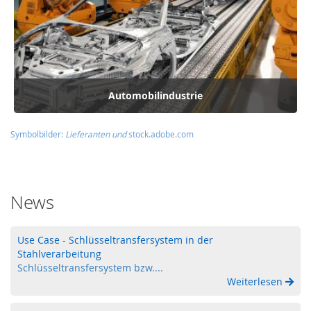
o
n
i
e
r
s
y
Automobilindustrie
s
t
e
Symbolbilder:
Lieferanten und
stock.adobe.com
m
e
T
o
News
u
c
h
Use Case - Schlüsseltransfersystem in der
-
Stahlverarbeitung
B
Schlüsseltransfersystem bzw....
e
Weiterlesen
d
i
e