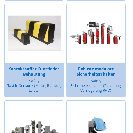
Z
u
h
a
l
t
u
n
g
,
V
e
Kontaktpuffer Kunstleder-
r
Robuste modulare
Behautung
Sicherheitsschalter
r
i
Safety
Safety
Taktile Sensorik (Matte, Bumper,
e
Sicherheitsschalter (Zuhaltung,
Leiste)
Verriegelung,RFID)
g
e
l
u
n
g
,
R