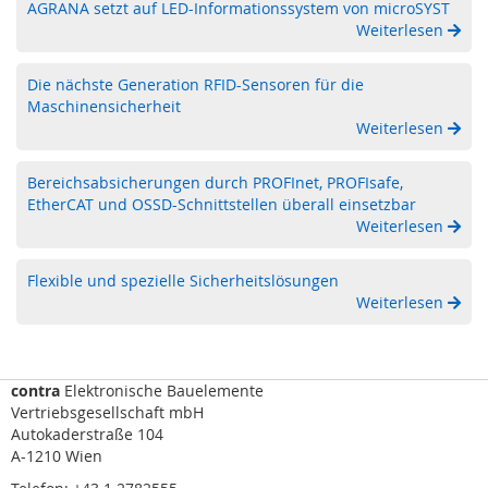
AGRANA setzt auf LED-Informationssystem von microSYST
n
Weiterlesen
g
e
r
Die nächste Generation RFID-Sensoren für die
ä
Maschinensicherheit
t
Weiterlesen
e
Bereichsabsicherungen durch PROFInet, PROFIsafe,
M
EtherCAT und OSSD-Schnittstellen überall einsetzbar
o
b
Weiterlesen
i
l
Flexible und spezielle Sicherheitslösungen
e
Weiterlesen
T
o
u
c
contra
h
Elektronische Bauelemente
B
Vertriebsgesellschaft mbH
e
Autokaderstraße 104
d
A-1210 Wien
i