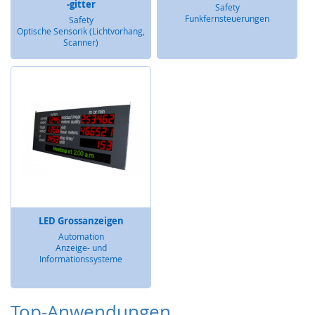
y
-gitter
Safety
s
Funkfernsteuerungen
Safety
t
Optische Sensorik (Lichtvorhang,
e
Scanner)
m
O
p
t
i
s
c
h
e
S
e
n
LED Grossanzeigen
s
Automation
o
Anzeige- und
r
Informationssysteme
i
k
(
Top-Anwendungen
L