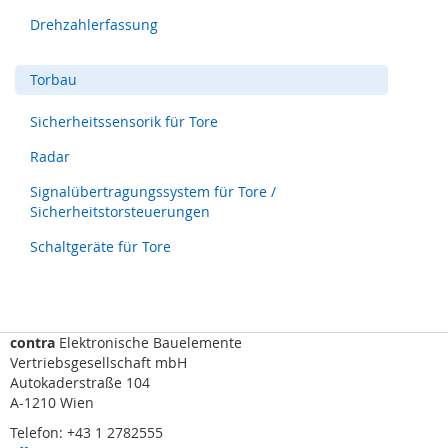
i
Drehzahlerfassung
c
h
t
Torbau
v
o
Sicherheitssensorik für Tore
r
h
Radar
a
n
Signalübertragungssystem für Tore /
g
Sicherheitstorsteuerungen
,
S
Schaltgeräte für Tore
c
a
n
n
e
contra
Elektronische Bauelemente
r
Vertriebsgesellschaft mbH
)
Autokaderstraße 104
A-1210 Wien
R
a
Telefon: +43 1 2782555