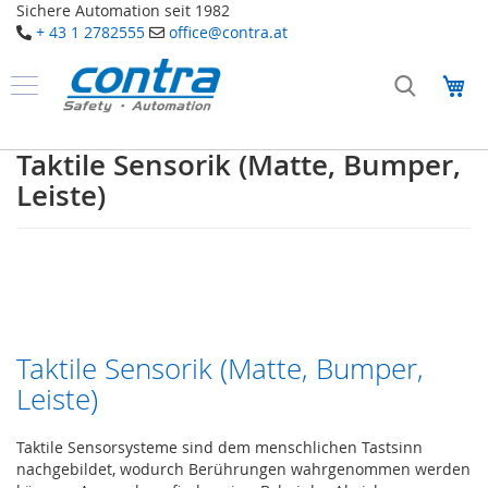
Sichere Automation seit 1982
+ 43 1 2782555
office@contra.at
Direkt
zum
Me
Inhalt
Produkte
S
Taktile Sensorik (Matte, Bumper,
a
Leiste)
f
e
t
y
T
a
k
t
Taktile Sensorik (Matte, Bumper,
i
Leiste)
l
e
S
Taktile Sensorsysteme sind dem menschlichen Tastsinn
e
nachgebildet, wodurch Berührungen wahrgenommen werden
n