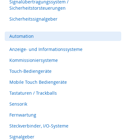
y
Signalübertragungssystem /
s
Sicherheitstorsteuerungen
t
e
Sicherheitssignalgeber
m
Automation
O
p
t
Anzeige- und Informationssysteme
i
Kommissioniersysteme
s
c
Touch-Bediengeräte
h
e
Mobile Touch Bediengeräte
S
e
Tastaturen / Trackballs
n
s
Sensorik
o
r
Fernwartung
i
k
Steckverbinder, I/O-Systeme
(
Signalgeber
L