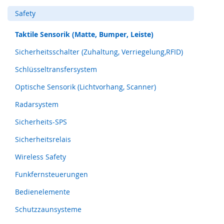
F
Safety
I
D
Taktile Sensorik (Matte, Bumper, Leiste)
)
Sicherheitsschalter (Zuhaltung, Verriegelung,RFID)
S
c
Schlüsseltransfersystem
h
l
Optische Sensorik (Lichtvorhang, Scanner)
ü
s
Radarsystem
s
e
Sicherheits-SPS
l
Sicherheitsrelais
t
r
Wireless Safety
a
n
Funkfernsteuerungen
s
f
Bedienelemente
e
r
Schutzzaunsysteme
s