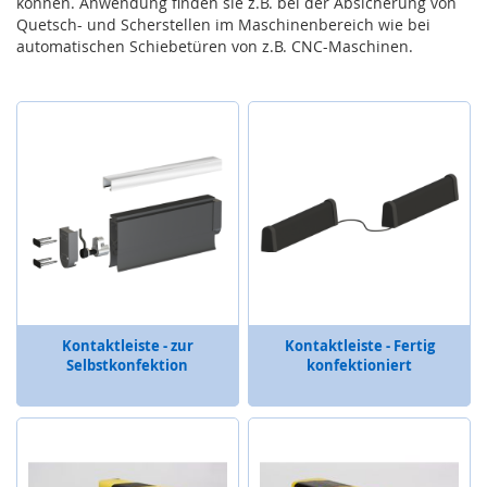
können. Anwendung finden sie z.B. bei der Absicherung von
s
Quetsch- und Scherstellen im Maschinenbereich wie bei
o
automatischen Schiebetüren von z.B. CNC-Maschinen.
r
i
k
(
M
a
t
t
e
,
B
u
m
p
e
Kontaktleiste - zur
Kontaktleiste - Fertig
r
Selbstkonfektion
konfektioniert
,
L
e
i
s
t