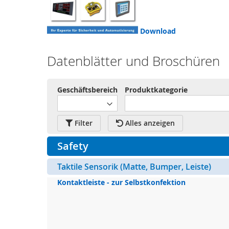
Sicherheits-
SPS
Sicherheitsrelais
Download
Wireless
Safety
Datenblätter und Broschüren
Funkfernsteuerungen
Bedienelemente
Geschäftsbereich
Produktkategorie
Schutzzaunsysteme
Signalübertragungssystem
Filter
Alles anzeigen
/
Sicherheitstorsteuerungen
Safety
Sicherheitssignalgeber
Taktile Sensorik (Matte, Bumper, Leiste)
Automation
Anzeige-
Kontaktleiste - zur Selbstkonfektion
und
Informationssysteme
Kommissioniersysteme