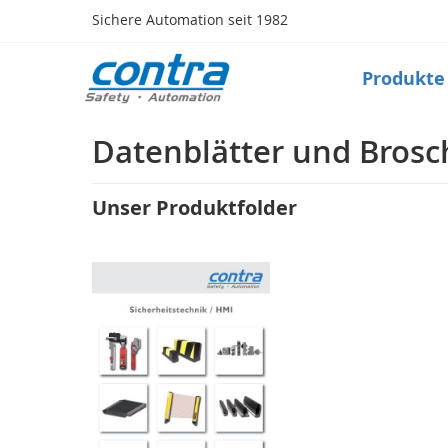
Direkt
Sichere Automation seit 1982
zum
Inhalt
Produkte
Produkte
Safety
Taktile
Datenblätter und Bros
Sensorik
(Matte,
Bumper,
Unser Produktfolder
Leiste)
Sicherheitsschalter
(Zuhaltung,
Verriegelung,RFID)
Schlüsseltransfersystem
Optische
Sensorik
(Lichtvorhang,
Scanner)
Radarsystem