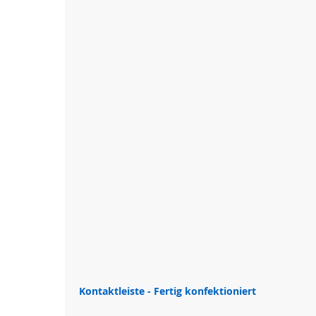
Touch-
Bediengeräte
Mobile
Touch
Bediengeräte
Tastaturen
/
Trackballs
Sensorik
Fernwartung
Steckverbinder,
I/O-
Systeme
Signalgeber
Drehzahlerfassung
Torbau
Sicherheitssensorik
Kontaktleiste - Fertig konfektioniert
für
Tore