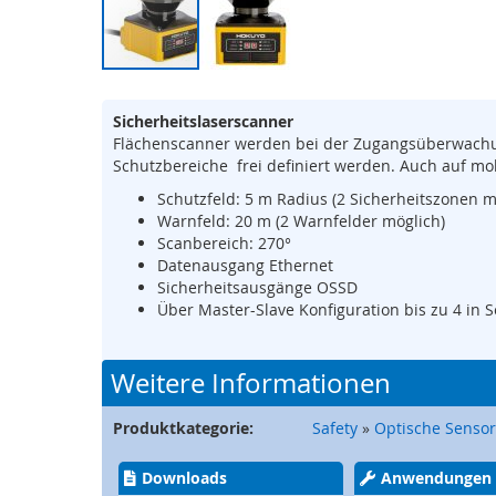
Sicherheits-
SPS
Sicherheitsrelais
Zum
Wireless
Anfang
Safety
Sicherheitslaserscanner
der
Flächenscanner werden bei der Zugangsüberwachu
Bildergalerie
Funkfernsteuerungen
Schutzbereiche frei definiert werden. Auch auf mo
springen
Bedienelemente
Schutzfeld: 5 m Radius (2 Sicherheitszonen m
Schutzzaunsysteme
Warnfeld: 20 m (2 Warnfelder möglich)
Scanbereich: 270°
Signalübertragungssystem
Datenausgang Ethernet
/
Sicherheitsausgänge OSSD
Sicherheitstorsteuerungen
Über Master-Slave Konfiguration bis zu 4 in S
Sicherheitssignalgeber
Automation
Weitere Informationen
Anzeige-
und
Produktkategorie:
Safety
»
Optische Sensor
Informationssysteme
Kommissioniersysteme
Downloads
Anwendungen