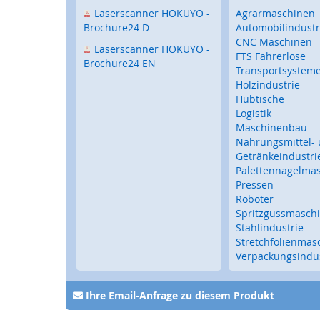
Touch-
Laserscanner HOKUYO -
Agrarmaschinen
Bediengeräte
Brochure24 D
Automobilindustr
Mobile
CNC Maschinen
Laserscanner HOKUYO -
Touch
FTS Fahrerlose
Brochure24 EN
Bediengeräte
Transportsystem
Holzindustrie
Tastaturen
Hubtische
/
Logistik
Trackballs
Maschinenbau
Sensorik
Nahrungsmittel-
Getränkeindustri
Fernwartung
Palettennagelma
Steckverbinder,
Pressen
I/O-
Roboter
Systeme
Spritzgussmasch
Stahlindustrie
Signalgeber
Stretchfolienmas
Drehzahlerfassung
Verpackungsindus
Torbau
Sicherheitssensorik
Ihre Email-Anfrage zu diesem Produkt
für
Tore