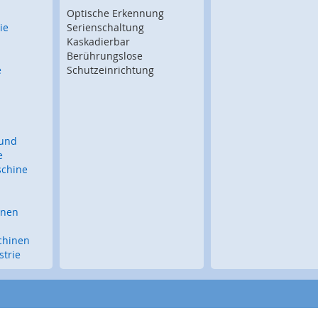
Optische Erkennung
ie
Serienschaltung
Kaskadierbar
Berührungslose
e
Schutzeinrichtung
 und
e
schine
inen
chinen
trie