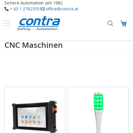
Sichere Automation seit 1982
+ 43 1 2782555
office@contra.at
Direkt
zum
Me
Inhalt
Produkte
S
CNC Maschinen
a
f
e
t
y
T
a
k
t
i
l
e
S
e
n