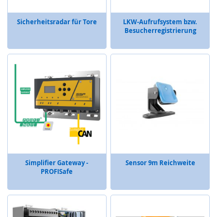
Z
u
h
Sicherheitsradar für Tore
LKW-Aufrufsystem bzw.
a
Besucherregistrierung
l
t
u
n
g
,
V
e
r
r
i
e
g
e
Simplifier Gateway -
Sensor 9m Reichweite
l
PROFISafe
u
n
g
,
R