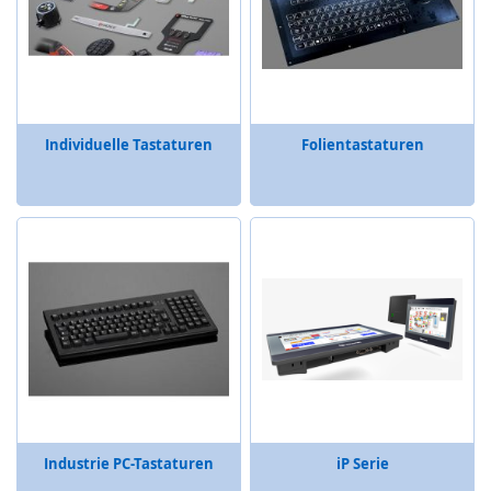
S
S
i
c
h
e
Individuelle Tastaturen
Folientastaturen
r
h
e
i
t
s
r
e
l
a
i
s
W
i
Industrie PC-Tastaturen
iP Serie
r