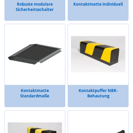
Robuste modulare
Kontaktmatte Individuell
n
Sicherheitsschalter
g
e
r
ä
t
e
M
o
b
i
l
e
T
o
Kontaktmatte
Kontaktpuffer NBR-
u
Standardmaße
Behautung
c
h
B
e
d
i