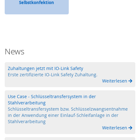
Selbstkonfektion
k
b
a
l
l
s
S
News
e
n
s
Zuhaltungen jetzt mit IO-Link Safety
o
Erste zertifizierte IO-Link Safety Zuhaltung.
r
Weiterlesen
i
k
Use Case - Schlüsseltransfersystem in der
F
Stahlverarbeitung
e
Schlüsseltransfersystem bzw. Schlüsselzwangsentnahme
r
in der Anwendung einer Einlauf-Schleifanlage in der
n
Stahlverarbeitung
w
Weiterlesen
a
r