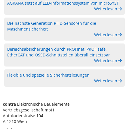
t
AGRANA setzt auf LED-Informationssystem von microSYST
u
Weiterlesen
n
g
Die nächste Generation RFID-Sensoren für die
Maschinensicherheit
S
t
Weiterlesen
e
c
Bereichsabsicherungen durch PROFInet, PROFIsafe,
k
EtherCAT und OSSD-Schnittstellen überall einsetzbar
v
Weiterlesen
e
r
b
Flexible und spezielle Sicherheitslösungen
i
Weiterlesen
n
d
e
r
contra
Elektronische Bauelemente
,
Vertriebsgesellschaft mbH
I
Autokaderstraße 104
/
A-1210 Wien
O
-