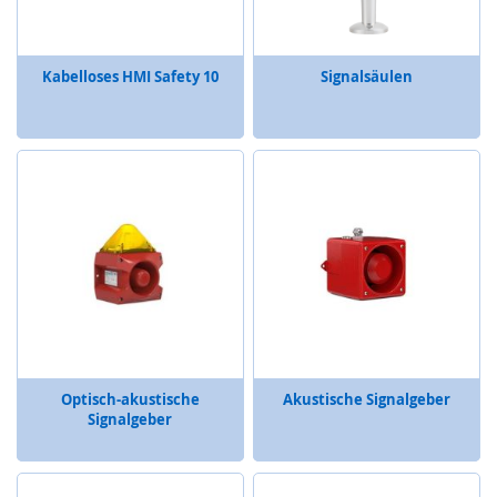
s
o
r
i
Kabelloses HMI Safety 10
Signalsäulen
k
(
M
a
t
t
e
,
B
u
m
p
e
r
,
Optisch-akustische
Akustische Signalgeber
L
Signalgeber
e
i
s
t