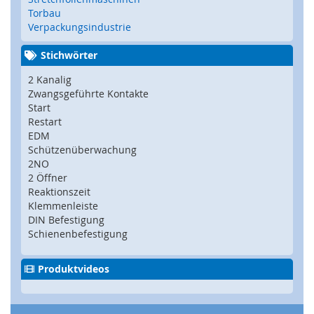
F
Torbau
I
Verpackungsindustrie
D
)
Stichwörter
S
2 Kanalig
c
Zwangsgeführte Kontakte
h
Start
l
Restart
ü
EDM
s
Schützenüberwachung
s
2NO
e
2 Öffner
l
Reaktionszeit
t
Klemmenleiste
r
DIN Befestigung
a
Schienenbefestigung
n
s
f
Produktvideos
e
r
s