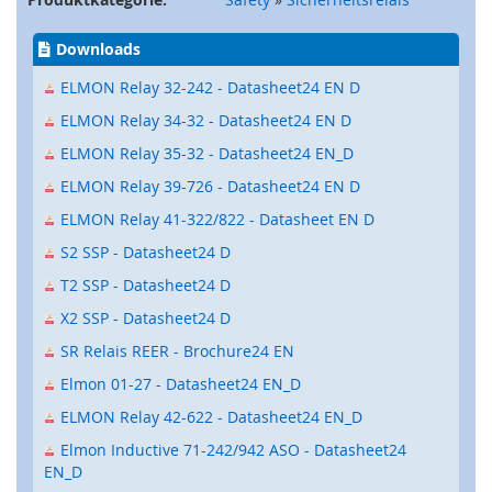
e
)
Downloads
S
ELMON Relay 32-242 - Datasheet24 EN D
i
ELMON Relay 34-32 - Datasheet24 EN D
c
h
ELMON Relay 35-32 - Datasheet24 EN_D
e
r
ELMON Relay 39-726 - Datasheet24 EN D
h
ELMON Relay 41-322/822 - Datasheet EN D
e
i
S2 SSP - Datasheet24 D
t
T2 SSP - Datasheet24 D
s
s
X2 SSP - Datasheet24 D
c
h
SR Relais REER - Brochure24 EN
a
Elmon 01-27 - Datasheet24 EN_D
l
t
ELMON Relay 42-622 - Datasheet24 EN_D
e
Elmon Inductive 71-242/942 ASO - Datasheet24
r
EN_D
(