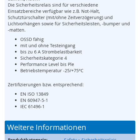
s
Die Sicherheitsrelais sind für verschiedene
o
Einsatzbereiche verfügbar wie z.B. Not-Halt,
r
Schutztürschalter (mit/ohne Zeitverzögerung) und
i
Lichtvorhängen sowie für Sicherheitsleisten, -bumper und
k
-matten.
(
M
OSSD fähig
a
mit und ohne Testeingang
t
bis zu 6 A Strombelastbarkeit
t
Sicherheitskategorie 4
e
Performance Level bis Ple
,
Betriebstemperatur -25/+75°C
B
u
Zertifizierungen bzw. entsprechend:
m
p
EN ISO 13849
e
EN 60947-5-1
r
IEC 61496-1
,
L
e
Weitere Informationen
i
s
t
Produktkategorie:
Safety
»
Sicherheitsrelais