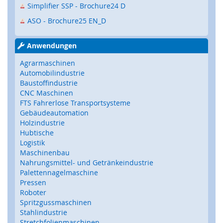
Z
Simplifier SSP - Brochure24 D
u
ASO - Brochure25 EN_D
h
a
l
Anwendungen
t
u
Agrarmaschinen
n
Automobilindustrie
g
Baustoffindustrie
,
CNC Maschinen
V
FTS Fahrerlose Transportsysteme
e
Gebäudeautomation
r
Holzindustrie
r
Hubtische
i
Logistik
e
Maschinenbau
g
Nahrungsmittel- und Getränkeindustrie
e
l
Palettennagelmaschine
u
Pressen
n
Roboter
g
Spritzgussmaschinen
,
Stahlindustrie
R
Stretchfolienmaschinen