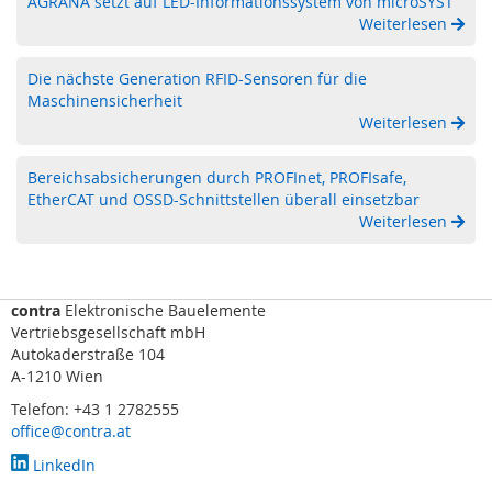
AGRANA setzt auf LED-Informationssystem von microSYST
i
Weiterlesen
c
h
t
Die nächste Generation RFID-Sensoren für die
v
Maschinensicherheit
o
Weiterlesen
r
h
Bereichsabsicherungen durch PROFInet, PROFIsafe,
a
EtherCAT und OSSD-Schnittstellen überall einsetzbar
n
g
Weiterlesen
,
S
c
a
contra
Elektronische Bauelemente
n
Vertriebsgesellschaft mbH
n
Autokaderstraße 104
e
A-1210 Wien
r
Telefon: +43 1 2782555
)
office@contra.at
R
LinkedIn
a