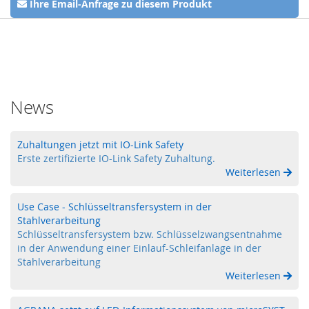
y
Ihre Email-Anfrage zu diesem Produkt
s
t
e
m
O
p
News
t
i
s
Zuhaltungen jetzt mit IO-Link Safety
c
Erste zertifizierte IO-Link Safety Zuhaltung.
h
Weiterlesen
e
S
e
Use Case - Schlüsseltransfersystem in der
n
Stahlverarbeitung
s
Schlüsseltransfersystem bzw. Schlüsselzwangsentnahme
o
in der Anwendung einer Einlauf-Schleifanlage in der
r
Stahlverarbeitung
i
Weiterlesen
k
(
L