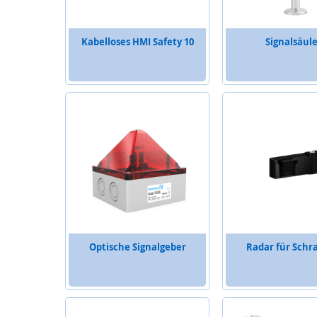
Sicherheits-
SPS
Sicherheitsrelais
Kabelloses HMI Safety 10
Signalsäul
Wireless
Safety
Funkfernsteuerungen
Bedienelemente
Schutzzaunsysteme
Signalübertragungssystem
/
Sicherheitstorsteuerungen
Sicherheitssignalgeber
Automation
Anzeige-
Optische Signalgeber
Radar für Sch
und
Informationssysteme
Kommissioniersysteme