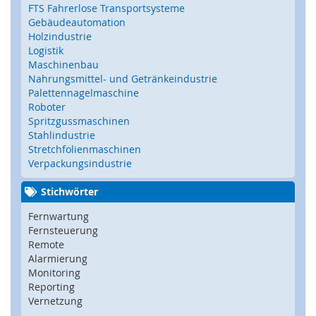
Z
FTS Fahrerlose Transportsysteme
u
Gebäudeautomation
h
Holzindustrie
a
Logistik
l
Maschinenbau
t
Nahrungsmittel- und Getränkeindustrie
u
Palettennagelmaschine
n
Roboter
g
Spritzgussmaschinen
,
Stahlindustrie
V
Stretchfolienmaschinen
e
Verpackungsindustrie
r
r
i
Stichwörter
e
Fernwartung
g
Fernsteuerung
e
l
Remote
u
Alarmierung
n
Monitoring
g
Reporting
,
Vernetzung
R