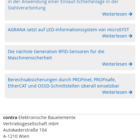
y
in der Anwendung einer Einlauf-Schleifanlage in der
s
Stahlverarbeitung
t
Weiterlesen
e
m
AGRANA setzt auf LED-Informationssystem von microSYST
Weiterlesen
O
p
t
Die nächste Generation RFID-Sensoren für die
i
Maschinensicherheit
s
Weiterlesen
c
h
e
Bereichsabsicherungen durch PROFInet, PROFIsafe,
S
EtherCAT und OSSD-Schnittstellen überall einsetzbar
e
Weiterlesen
n
s
o
r
contra
Elektronische Bauelemente
i
Vertriebsgesellschaft mbH
k
Autokaderstraße 104
(
A-1210 Wien
L