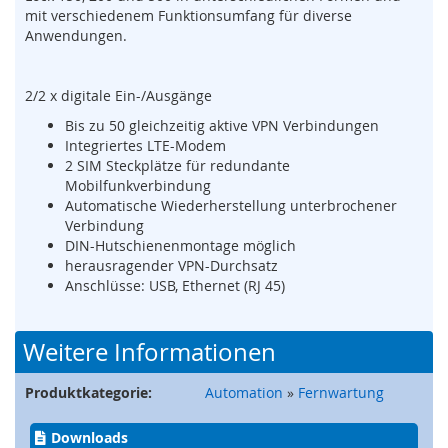
s
mit verschiedenem Funktionsumfang für diverse
o
Anwendungen.
r
i
k
2/2 x digitale Ein-/Ausgänge
(
M
Bis zu 50 gleichzeitig aktive VPN Verbindungen
a
Integriertes LTE-Modem
t
2 SIM Steckplätze für redundante
t
Mobilfunkverbindung
e
Automatische Wiederherstellung unterbrochener
,
Verbindung
B
DIN-Hutschienenmontage möglich
u
herausragender VPN-Durchsatz
m
Anschlüsse: USB, Ethernet (RJ 45)
p
e
r
Weitere Informationen
,
L
e
Produktkategorie:
Automation
»
Fernwartung
i
s
Downloads
t