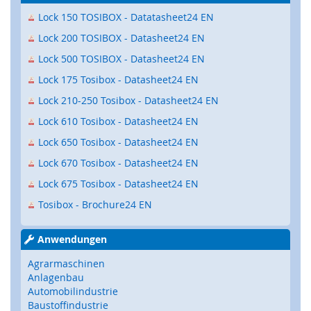
e
Lock 150 TOSIBOX - Datatasheet24 EN
)
Lock 200 TOSIBOX - Datasheet24 EN
S
Lock 500 TOSIBOX - Datasheet24 EN
i
c
Lock 175 Tosibox - Datasheet24 EN
h
Lock 210-250 Tosibox - Datasheet24 EN
e
r
Lock 610 Tosibox - Datasheet24 EN
h
Lock 650 Tosibox - Datasheet24 EN
e
i
Lock 670 Tosibox - Datasheet24 EN
t
s
Lock 675 Tosibox - Datasheet24 EN
s
Tosibox - Brochure24 EN
c
h
a
Anwendungen
l
t
Agrarmaschinen
e
Anlagenbau
r
Automobilindustrie
(
Baustoffindustrie