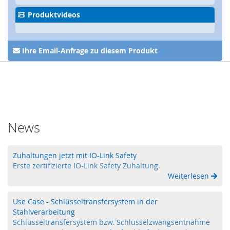
F
Produktvideos
I
D
)
Ihre Email-Anfrage zu diesem Produkt
S
c
h
l
ü
s
s
News
e
l
t
r
Zuhaltungen jetzt mit IO-Link Safety
a
Erste zertifizierte IO-Link Safety Zuhaltung.
n
Weiterlesen
s
f
Use Case - Schlüsseltransfersystem in der
e
Stahlverarbeitung
r
s
Schlüsseltransfersystem bzw. Schlüsselzwangsentnahme