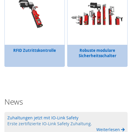
o
n
i
e
r
s
y
s
t
RFID Zutrittskontrolle
Robuste modulare
e
Sicherheitsschalter
m
e
T
o
u
c
h
News
-
B
e
Zuhaltungen jetzt mit IO-Link Safety
d
Erste zertifizierte IO-Link Safety Zuhaltung.
i
Weiterlesen
e