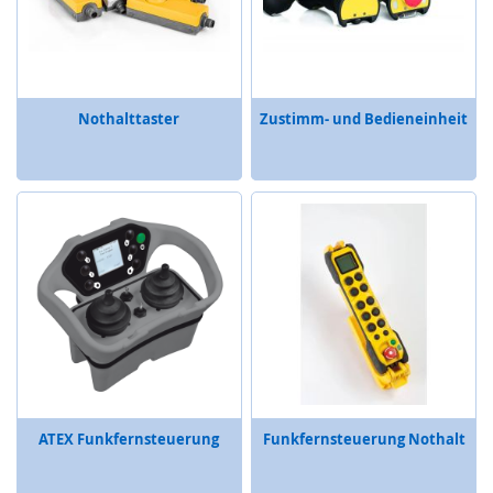
e
r
u
n
g
e
Nothalttaster
Zustimm- und Bedieneinheit
n
B
e
d
i
e
n
e
l
e
m
e
n
t
ATEX Funkfernsteuerung
Funkfernsteuerung Nothalt
e