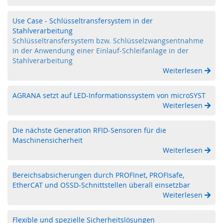
n
g
Use Case - Schlüsseltransfersystem in der
e
Stahlverarbeitung
r
Schlüsseltransfersystem bzw. Schlüsselzwangsentnahme
ä
in der Anwendung einer Einlauf-Schleifanlage in der
t
Stahlverarbeitung
e
Weiterlesen
M
o
AGRANA setzt auf LED-Informationssystem von microSYST
b
Weiterlesen
i
l
Die nächste Generation RFID-Sensoren für die
e
Maschinensicherheit
T
o
Weiterlesen
u
c
Bereichsabsicherungen durch PROFInet, PROFIsafe,
h
EtherCAT und OSSD-Schnittstellen überall einsetzbar
B
Weiterlesen
e
d
i
Flexible und spezielle Sicherheitslösungen