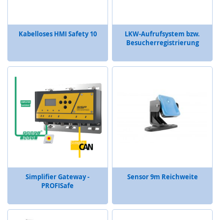
s
o
r
i
Kabelloses HMI Safety 10
LKW-Aufrufsystem bzw.
k
Besucherregistrierung
(
M
a
t
t
e
,
B
u
m
p
e
r
,
Simplifier Gateway -
Sensor 9m Reichweite
L
PROFISafe
e
i
s
t