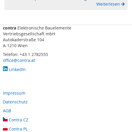
e
Weiterlesen
n
g
e
r
contra
Elektronische Bauelemente
ä
Vertriebsgesellschaft mbH
t
Autokaderstraße 104
e
A-1210 Wien
T
Telefon: +43 1 2782555
a
office@contra.at
s
t
LinkedIn
a
t
u
r
Impressum
e
Datenschutz
n
/
AGB
T
r
Contra CZ
a
Contra PL
c