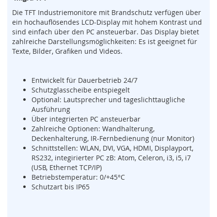
s
Die TFT Industriemonitore mit Brandschutz verfügen über
o
r
ein hochauflösendes LCD-Display mit hohem Kontrast und
i
sind einfach über den PC ansteuerbar. Das Display bietet
k
zahlreiche Darstellungsmöglichkeiten: Es ist geeignet für
(
Texte, Bilder, Grafiken und Videos.
M
a
t
Entwickelt für Dauerbetrieb 24/7
t
Schutzglasscheibe entspiegelt
e
Optional: Lautsprecher und tageslichttaugliche
,
Ausführung
B
Über integrierten PC ansteuerbar
u
Zahlreiche Optionen: Wandhalterung,
m
Deckenhalterung, IR-Fernbedienung (nur Monitor)
p
Schnittstellen: WLAN, DVI, VGA, HDMI, Displayport,
e
RS232, integirierter PC zB: Atom, Celeron, i3, i5, i7
r
(USB, Ethernet TCP/IP)
,
Betriebstemperatur: 0/+45°C
L
Schutzart bis IP65
e
i
s
t