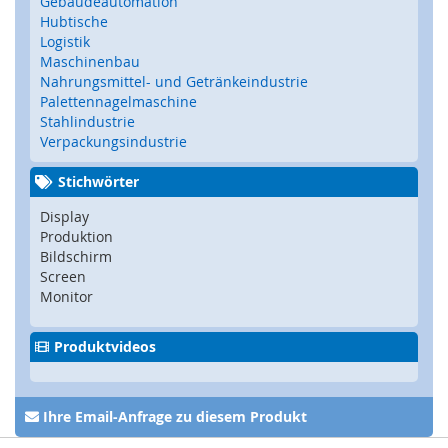
Gebäudeautomation
Z
Hubtische
u
Logistik
h
a
Maschinenbau
l
Nahrungsmittel- und Getränkeindustrie
t
Palettennagelmaschine
u
Stahlindustrie
n
Verpackungsindustrie
g
,
Stichwörter
V
e
Display
r
Produktion
r
Bildschirm
i
Screen
e
Monitor
g
e
l
Produktvideos
u
n
g
Ihre Email-Anfrage zu diesem Produkt
,
R