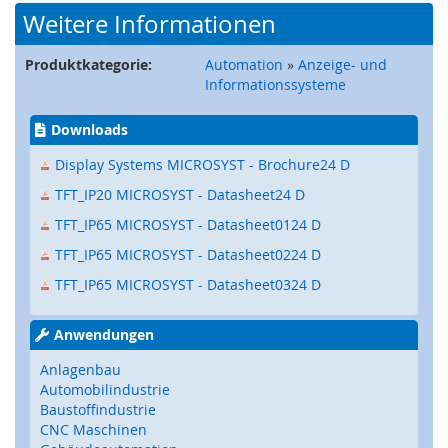
e
Weitere Informationen
)
Produktkategorie:
Automation
»
Anzeige- und
S
Informationssysteme
i
c
h
Downloads
e
Display Systems MICROSYST - Brochure24 D
r
h
TFT_IP20 MICROSYST - Datasheet24 D
e
i
TFT_IP65 MICROSYST - Datasheet0124 D
t
TFT_IP65 MICROSYST - Datasheet0224 D
s
s
TFT_IP65 MICROSYST - Datasheet0324 D
c
h
Anwendungen
a
l
Anlagenbau
t
Automobilindustrie
e
Baustoffindustrie
r
CNC Maschinen
(