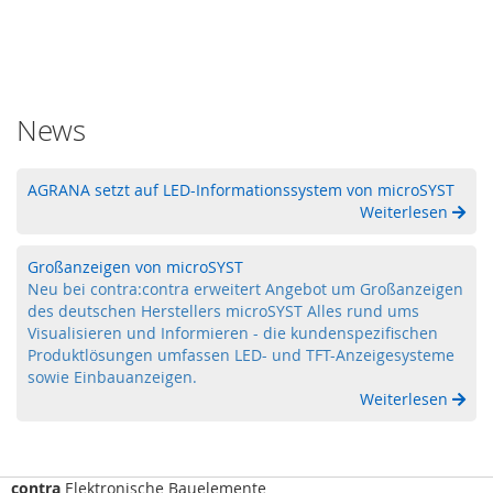
F
I
D
)
S
News
c
h
l
AGRANA setzt auf LED-Informationssystem von microSYST
ü
Weiterlesen
s
s
e
Großanzeigen von microSYST
l
Neu bei contra:contra erweitert Angebot um Großanzeigen
t
des deutschen Herstellers microSYST Alles rund ums
r
Visualisieren und Informieren - die kundenspezifischen
a
Produktlösungen umfassen LED- und TFT-Anzeigesysteme
n
sowie Einbauanzeigen.
s
Weiterlesen
f
e
r
s
contra
Elektronische Bauelemente