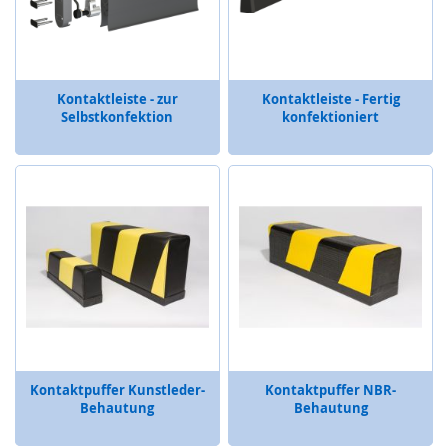
F
I
D
)
Kontaktleiste - zur
Kontaktleiste - Fertig
S
Selbstkonfektion
konfektioniert
c
h
l
ü
s
s
e
l
t
r
a
n
s
f
Kontaktpuffer Kunstleder-
Kontaktpuffer NBR-
e
Behautung
Behautung
r
s