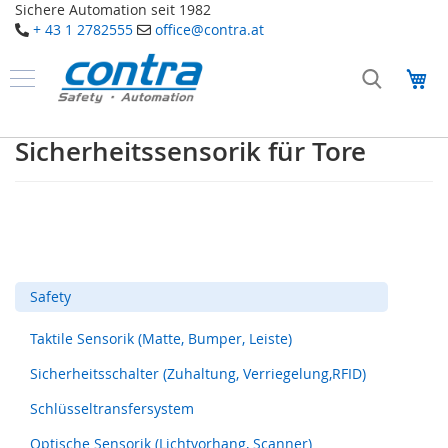
Sichere Automation seit 1982
+ 43 1 2782555
office@contra.at
Direkt
zum
Me
Inhalt
Produkte
S
Sicherheitssensorik für Tore
a
f
e
t
y
T
a
Safety
k
t
Taktile Sensorik (Matte, Bumper, Leiste)
i
l
Sicherheitsschalter (Zuhaltung, Verriegelung,RFID)
e
S
Schlüsseltransfersystem
e
n
Optische Sensorik (Lichtvorhang, Scanner)