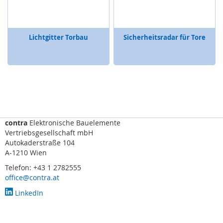
i
c
h
t
Lichtgitter Torbau
Sicherheitsradar für Tore
v
o
r
h
a
n
g
,
S
contra
Elektronische Bauelemente
c
Vertriebsgesellschaft mbH
a
Autokaderstraße 104
n
A-1210 Wien
n
e
Telefon: +43 1 2782555
r
office@contra.at
)
LinkedIn
R
a