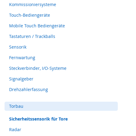
Kommissioniersysteme
e
)
Touch-Bediengeräte
S
Mobile Touch Bediengeräte
i
c
Tastaturen / Trackballs
h
e
Sensorik
r
h
Fernwartung
e
Steckverbinder, I/O-Systeme
i
t
Signalgeber
s
s
Drehzahlerfassung
c
h
a
Torbau
l
t
Sicherheitssensorik für Tore
e
r
Radar
(