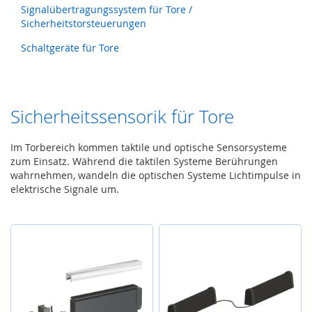
Z
Signalübertragungssystem für Tore /
u
Sicherheitstorsteuerungen
h
a
Schaltgeräte für Tore
l
t
u
n
g
Sicherheitssensorik für Tore
,
V
Im Torbereich kommen taktile und optische Sensorsysteme
e
zum Einsatz. Während die taktilen Systeme Berührungen
r
wahrnehmen, wandeln die optischen Systeme Lichtimpulse in
r
i
elektrische Signale um.
e
g
e
l
u
n
g
,
R