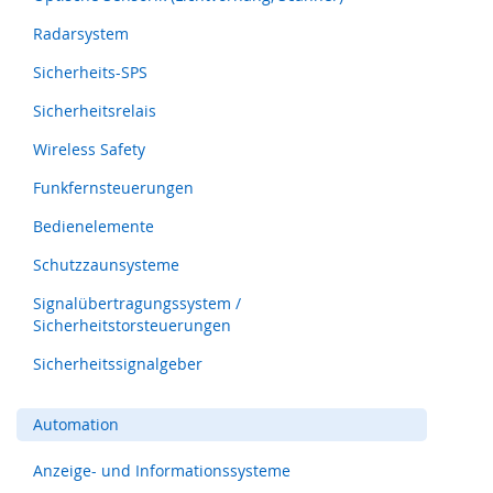
s
o
Radarsystem
r
i
Sicherheits-SPS
k
Sicherheitsrelais
(
M
Wireless Safety
a
t
Funkfernsteuerungen
t
e
Bedienelemente
,
B
Schutzzaunsysteme
u
m
Signalübertragungssystem /
p
Sicherheitstorsteuerungen
e
r
Sicherheitssignalgeber
,
L
Automation
e
i
s
Anzeige- und Informationssysteme
t