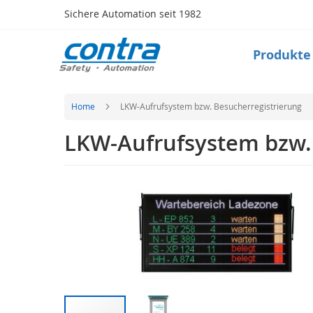
Direkt
Sichere Automation seit 1982
zum
Inhalt
Produkte
Produkte
Safety
Taktile
Sensorik
Home
LKW-Aufrufsystem bzw. Besucherregistrierung
(Matte,
Bumper,
LKW-Aufrufsystem bzw. 
Leiste)
Sicherheitsschalter
Zum
(Zuhaltung,
Ende
Verriegelung,RFID)
der
Schlüsseltransfersystem
Bildergalerie
springen
Optische
Sensorik
(Lichtvorhang,
Scanner)
Radarsystem