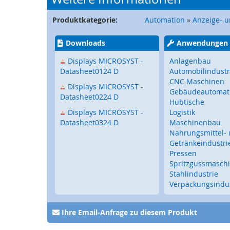
Touch-
Bediengeräte
Produktkategorie:
Automation
»
Anzeige- 
Mobile
Touch
Downloads
Anwendungen
Bediengeräte
Displays MICROSYST -
Anlagenbau
Tastaturen
Datasheet0124 D
Automobilindustr
/
CNC Maschinen
Trackballs
Displays MICROSYST -
Gebäudeautomat
Datasheet0224 D
Sensorik
Hubtische
Displays MICROSYST -
Logistik
Fernwartung
Datasheet0324 D
Maschinenbau
Steckverbinder,
Nahrungsmittel-
I/O-
Getränkeindustri
Systeme
Pressen
Spritzgussmasch
Signalgeber
Stahlindustrie
Drehzahlerfassung
Verpackungsindus
Torbau
Sicherheitssensorik
Ihre Email-Anfrage zu diesem Produkt
für
Tore