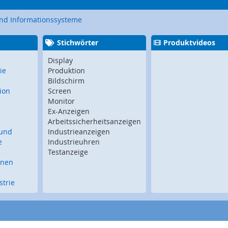
und Informationssysteme
Stichwörter
Produktvideos
Display
ie
Produktion
Bildschirm
ion
Screen
Monitor
Ex-Anzeigen
Arbeitssicherheitsanzeigen
 und
Industrieanzeigen
e
Industrieuhren
Testanzeige
inen
trie