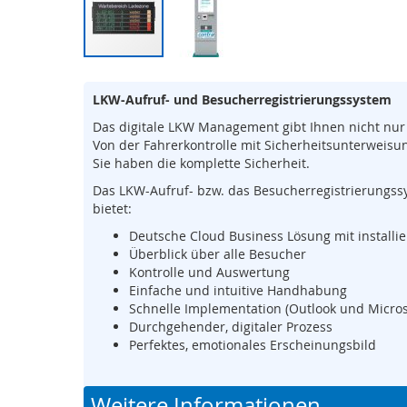
Sicherheits-
SPS
Sicherheitsrelais
Zum
Wireless
Anfang
Safety
LKW-Aufruf- und Besucherregistrierungssystem
der
Bildergalerie
Funkfernsteuerungen
Das digitale LKW Management gibt Ihnen nicht nur d
springen
Von der Fahrerkontrolle mit Sicherheitsunterweisu
Bedienelemente
Sie haben die komplette Sicherheit.
Schutzzaunsysteme
Das LKW-Aufruf- bzw. das Besucherregistrierungss
Signalübertragungssystem
bietet:
/
Deutsche Cloud Business Lösung mit installi
Sicherheitstorsteuerungen
Überblick über alle Besucher
Sicherheitssignalgeber
Kontrolle und Auswertung
Einfache und intuitive Handhabung
Automation
Schnelle Implementation (Outlook und Microso
Anzeige-
Durchgehender, digitaler Prozess
und
Perfektes, emotionales Erscheinungsbild
Informationssysteme
Kommissioniersysteme
Weitere Informationen