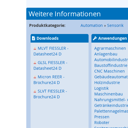
Touch-
Bediengeräte
Weitere Informationen
Mobile
Touch
Produktkategorie:
Automation
»
Sensorik
Bediengeräte
Tastaturen
Downloads
Anwendungen
/
Trackballs
MLVT FIESSLER -
Agrarmaschinen
Datasheet24 D
Anlagenbau
Sensorik
Automobilindustr
GLSL FIESSLER -
Fernwartung
Baustoffindustrie
Datasheet24 D
CNC Maschinen
Steckverbinder,
Micron REER -
Gebäudeautomat
I/O-
Brochure24 D
Holzindustrie
Systeme
Logistik
SLVT FIESSLER -
Signalgeber
Maschinenbau
Brochure24 D
Nahrungsmittel-
Drehzahlerfassung
Getränkeindustri
Torbau
Palettennagelma
Sicherheitssensorik
Pressen
für
Roboter
Tore