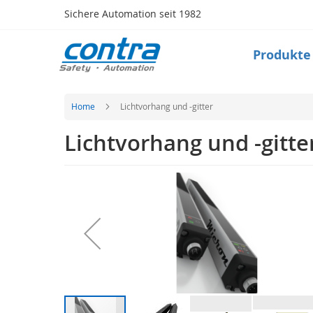
Direkt
Sichere Automation seit 1982
zum
Inhalt
Produkte
Produkte
Safety
Taktile
Sensorik
Home
Lichtvorhang und -gitter
(Matte,
Bumper,
Lichtvorhang und -gitte
Leiste)
Sicherheitsschalter
Zum
(Zuhaltung,
Ende
Verriegelung,RFID)
der
Schlüsseltransfersystem
Bildergalerie
springen
Optische
Sensorik
(Lichtvorhang,
Scanner)
Radarsystem