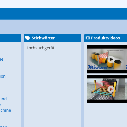
Stichwörter
Produktvideos
Lochsuchgerät
ie
ion
 und
e
schine