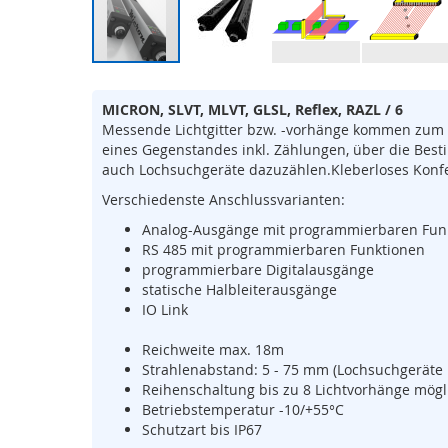
Sicherheits-
SPS
Sicherheitsrelais
Zum
Wireless
Anfang
Safety
MICRON, SLVT, MLVT, GLSL, Reflex, RAZL / 6
der
Messende Lichtgitter bzw. -vorhänge kommen zum 
Bildergalerie
Funkfernsteuerungen
eines Gegenstandes inkl. Zählungen, über die Be
springen
Bedienelemente
auch Lochsuchgeräte dazuzählen.Kleberloses Konfe
Schutzzaunsysteme
Verschiedenste Anschlussvarianten:
Signalübertragungssystem
Analog-Ausgänge mit programmierbaren Fun
/
RS 485 mit programmierbaren Funktionen
Sicherheitstorsteuerungen
programmierbare Digitalausgänge
statische Halbleiterausgänge
Sicherheitssignalgeber
IO Link
Automation
Anzeige-
Reichweite max. 18m
und
Strahlenabstand: 5 - 75 mm (Lochsuchgerät
Informationssysteme
Reihenschaltung bis zu 8 Lichtvorhänge mögl
Betriebstemperatur -10/+55°C
Kommissioniersysteme
Schutzart bis IP67