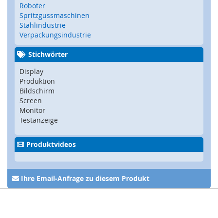
Z
Roboter
u
Spritzgussmaschinen
h
Stahlindustrie
a
Verpackungsindustrie
l
t
Stichwörter
u
n
Display
g
Produktion
,
Bildschirm
V
Screen
e
Monitor
r
Testanzeige
r
i
e
Produktvideos
g
e
l
u
Ihre Email-Anfrage zu diesem Produkt
n
g
,
R