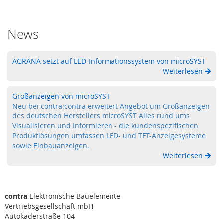
F
I
D
News
)
S
AGRANA setzt auf LED-Informationssystem von microSYST
c
Weiterlesen
h
l
ü
Großanzeigen von microSYST
s
Neu bei contra:contra erweitert Angebot um Großanzeigen
s
des deutschen Herstellers microSYST Alles rund ums
e
Visualisieren und Informieren - die kundenspezifischen
l
Produktlösungen umfassen LED- und TFT-Anzeigesysteme
t
sowie Einbauanzeigen.
r
Weiterlesen
a
n
s
f
contra
e
Elektronische Bauelemente
r
Vertriebsgesellschaft mbH
s
Autokaderstraße 104