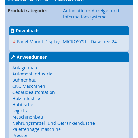
e
)
Produktkategorie:
Automation
»
Anzeige- und
Informationssysteme
S
i
Downloads
c
h
Panel Mount Displays MICROSYST - Datasheet24
e
r
Anwendungen
h
e
Anlagenbau
i
Automobilindustrie
t
Bühnenbau
s
CNC Maschinen
s
Gebäudeautomation
c
h
Holzindustrie
a
Hubtische
l
Logistik
t
Maschinenbau
e
Nahrungsmittel- und Getränkeindustrie
r
Palettennagelmaschine
(
Pressen