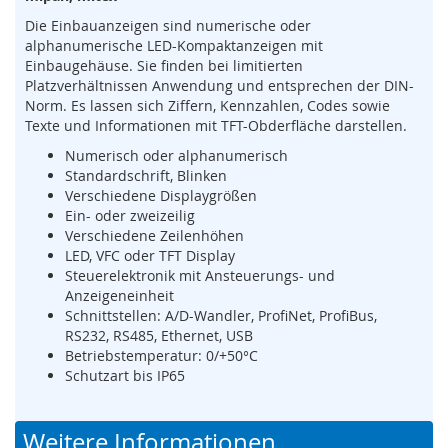
s
Die Einbauanzeigen sind numerische oder
o
r
alphanumerische LED-Kompaktanzeigen mit
i
Einbaugehäuse. Sie finden bei limitierten
k
Platzverhältnissen Anwendung und entsprechen der DIN-
(
Norm. Es lassen sich Ziffern, Kennzahlen, Codes sowie
M
Texte und Informationen mit TFT-Obderfläche darstellen.
a
Numerisch oder alphanumerisch
t
Standardschrift, Blinken
t
Verschiedene Displaygrößen
e
,
Ein- oder zweizeilig
B
Verschiedene Zeilenhöhen
u
LED, VFC oder TFT Display
m
Steuerelektronik mit Ansteuerungs- und
p
Anzeigeneinheit
e
Schnittstellen: A/D-Wandler, ProfiNet, ProfiBus,
r
RS232, RS485, Ethernet, USB
,
Betriebstemperatur: 0/+50°C
L
Schutzart bis IP65
e
i
s
Weitere Informationen
t