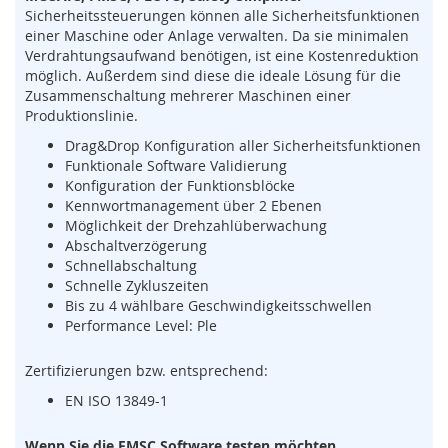
s
Sicherheitssteuerungen können alle Sicherheitsfunktionen
o
einer Maschine oder Anlage verwalten. Da sie minimalen
r
Verdrahtungsaufwand benötigen, ist eine Kostenreduktion
i
möglich. Außerdem sind diese die ideale Lösung für die
k
Zusammenschaltung mehrerer Maschinen einer
(
Produktionslinie.
M
a
Drag&Drop Konfiguration aller Sicherheitsfunktionen
t
Funktionale Software Validierung
t
Konfiguration der Funktionsblöcke
e
Kennwortmanagement über 2 Ebenen
,
Möglichkeit der Drehzahlüberwachung
B
Abschaltverzögerung
u
Schnellabschaltung
m
Schnelle Zykluszeiten
p
Bis zu 4 wählbare Geschwindigkeitsschwellen
e
Performance Level: Ple
r
,
L
Zertifizierungen bzw. entsprechend:
e
EN ISO 13849-1
i
s
t
Wenn Sie die FMSC Software testen möchten,