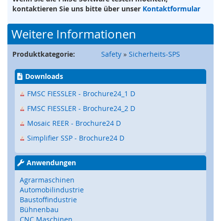
e
kontaktieren Sie uns bitte über unser
Kontaktformular
)
Weitere Informationen
S
i
Produktkategorie:
Safety
»
Sicherheits-SPS
c
h
e
Downloads
r
h
FMSC FIESSLER - Brochure24_1 D
e
FMSC FIESSLER - Brochure24_2 D
i
t
Mosaic REER - Brochure24 D
s
Simplifier SSP - Brochure24 D
s
c
h
Anwendungen
a
l
Agrarmaschinen
t
Automobilindustrie
e
Baustoffindustrie
r
Bühnenbau
(
CNC Maschinen