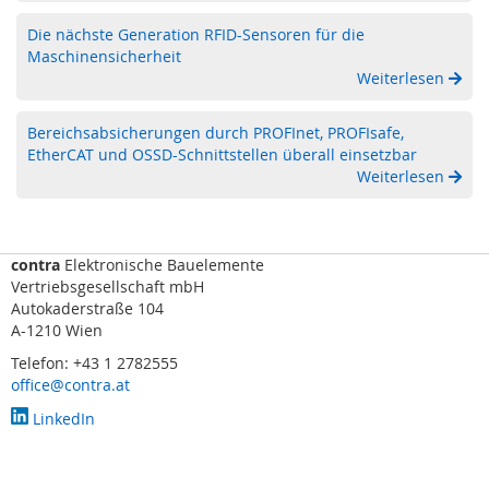
i
c
Die nächste Generation RFID-Sensoren für die
h
Maschinensicherheit
t
Weiterlesen
v
o
Bereichsabsicherungen durch PROFInet, PROFIsafe,
r
EtherCAT und OSSD-Schnittstellen überall einsetzbar
h
Weiterlesen
a
n
g
,
S
contra
Elektronische Bauelemente
c
Vertriebsgesellschaft mbH
a
Autokaderstraße 104
n
A-1210 Wien
n
Telefon: +43 1 2782555
e
office@contra.at
r
)
LinkedIn
R
a