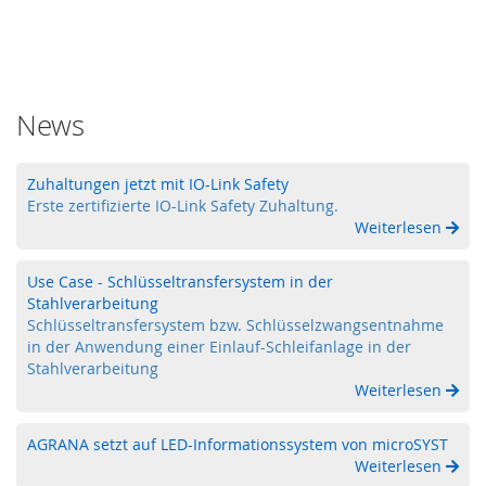
y
s
t
e
m
News
O
p
t
Zuhaltungen jetzt mit IO-Link Safety
i
Erste zertifizierte IO-Link Safety Zuhaltung.
s
Weiterlesen
c
h
e
Use Case - Schlüsseltransfersystem in der
S
Stahlverarbeitung
e
Schlüsseltransfersystem bzw. Schlüsselzwangsentnahme
n
in der Anwendung einer Einlauf-Schleifanlage in der
s
Stahlverarbeitung
o
Weiterlesen
r
i
k
AGRANA setzt auf LED-Informationssystem von microSYST
(
Weiterlesen
L