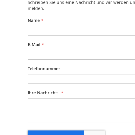
Touch-
Schreiben Sie uns eine Nachricht und wir werden un
Bediengeräte
melden.
Mobile
Name
Touch
Bediengeräte
Tastaturen
/
E-Mail
Trackballs
Sensorik
Fernwartung
Telefonnummer
Steckverbinder,
I/O-
Systeme
Ihre Nachricht:
Signalgeber
Drehzahlerfassung
Torbau
Sicherheitssensorik
für
Tore