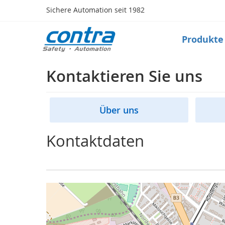
Direkt
Sichere Automation seit 1982
zum
Inhalt
Produkte
Produkte
Safety
Taktile
Kontaktieren Sie uns
Sensorik
(Matte,
Bumper,
Leiste)
Über uns
Sicherheitsschalter
(Zuhaltung,
Kontaktdaten
Verriegelung,RFID)
Schlüsseltransfersystem
Optische
Sensorik
(Lichtvorhang,
Scanner)
Radarsystem