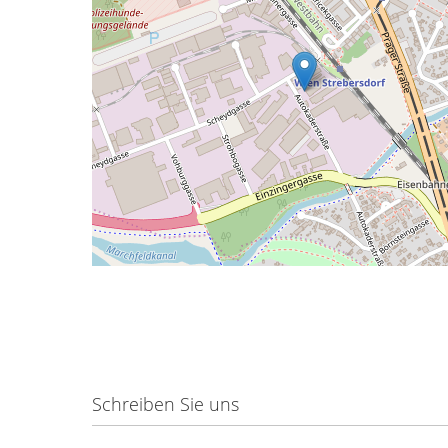
Sicherheits-
SPS
Sicherheitsrelais
Wireless
Safety
Funkfernsteuerungen
Bedienelemente
Schutzzaunsysteme
Signalübertragungssystem
/
Sicherheitstorsteuerungen
Sicherheitssignalgeber
Automation
Anzeige-
und
Informationssysteme
Schreiben Sie uns
Kommissioniersysteme