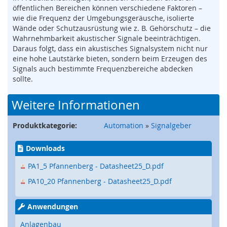
s
öffentlichen Bereichen können verschiedene Faktoren –
o
wie die Frequenz der Umgebungsgeräusche, isolierte
r
Wände oder Schutzausrüstung wie z. B. Gehörschutz – die
i
Wahrnehmbarkeit akustischer Signale beeinträchtigen.
k
Daraus folgt, dass ein akustisches Signalsystem nicht nur
(
eine hohe Lautstärke bieten, sondern beim Erzeugen des
M
Signals auch bestimmte Frequenzbereiche abdecken
a
sollte.
t
t
e
Weitere Informationen
,
B
Produktkategorie:
Automation
»
Signalgeber
u
m
p
Downloads
e
PA1_5 Pfannenberg - Datasheet25_D.pdf
r
,
PA10_20 Pfannenberg - Datasheet25_D.pdf
L
e
i
Anwendungen
s
Anlagenbau
t