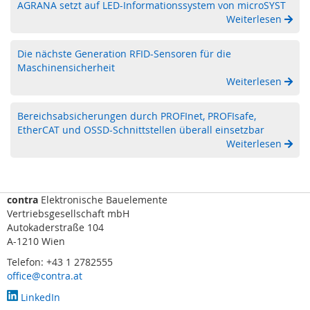
AGRANA setzt auf LED-Informationssystem von microSYST
F
Weiterlesen
I
D
)
Die nächste Generation RFID-Sensoren für die
Maschinensicherheit
S
Weiterlesen
c
h
l
Bereichsabsicherungen durch PROFInet, PROFIsafe,
ü
EtherCAT und OSSD-Schnittstellen überall einsetzbar
s
Weiterlesen
s
e
l
t
contra
Elektronische Bauelemente
r
Vertriebsgesellschaft mbH
a
Autokaderstraße 104
n
A-1210 Wien
s
f
Telefon: +43 1 2782555
e
office@contra.at
r
LinkedIn
s