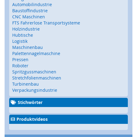
e
Automobilindustrie
)
Baustoffindustrie
CNC Maschinen
S
FTS Fahrerlose Transportsysteme
i
Holzindustrie
c
Hubtische
h
Logistik
e
Maschinenbau
r
Palettennagelmaschine
h
Pressen
e
Roboter
i
Spritzgussmaschinen
t
Stretchfolienmaschinen
s
Turbinenbau
s
Verpackungsindustrie
c
h
Stichwörter
a
l
t
Produktvideos
e
r
(