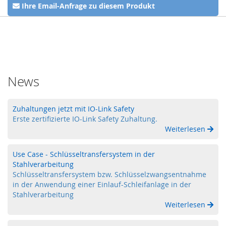
Z
Ihre Email-Anfrage zu diesem Produkt
u
h
a
l
t
u
n
News
g
,
V
e
Zuhaltungen jetzt mit IO-Link Safety
r
Erste zertifizierte IO-Link Safety Zuhaltung.
r
Weiterlesen
i
e
Use Case - Schlüsseltransfersystem in der
g
Stahlverarbeitung
e
Schlüsseltransfersystem bzw. Schlüsselzwangsentnahme
l
in der Anwendung einer Einlauf-Schleifanlage in der
u
n
Stahlverarbeitung
g
Weiterlesen
,
R