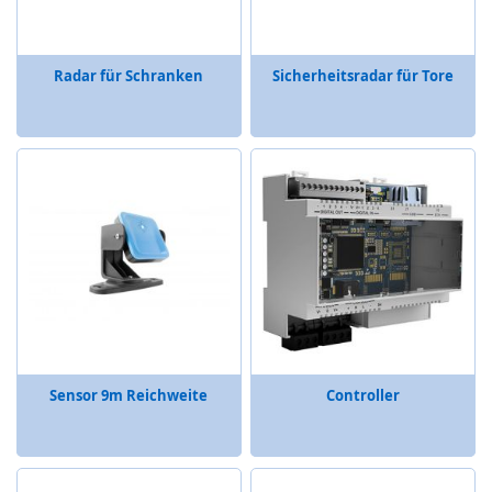
s
o
r
i
Radar für Schranken
Sicherheitsradar für Tore
k
(
M
a
t
t
e
,
B
u
m
p
e
r
,
Sensor 9m Reichweite
Controller
L
e
i
s
t