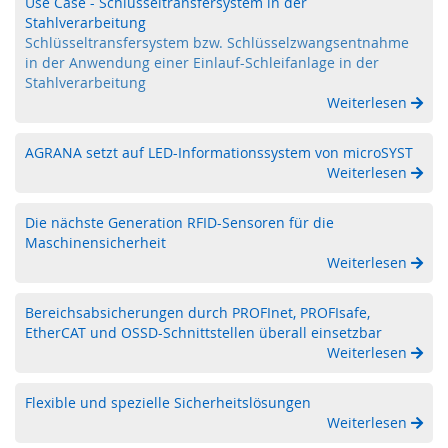
e
Use Case - Schlüsseltransfersystem in der
l
Stahlverarbeitung
e
Schlüsseltransfersystem bzw. Schlüsselzwangsentnahme
s
in der Anwendung einer Einlauf-Schleifanlage in der
s
Stahlverarbeitung
S
Weiterlesen
a
f
AGRANA setzt auf LED-Informationssystem von microSYST
e
Weiterlesen
t
y
Die nächste Generation RFID-Sensoren für die
F
Maschinensicherheit
u
Weiterlesen
n
k
f
Bereichsabsicherungen durch PROFInet, PROFIsafe,
e
EtherCAT und OSSD-Schnittstellen überall einsetzbar
r
Weiterlesen
n
s
t
Flexible und spezielle Sicherheitslösungen
e
Weiterlesen
u