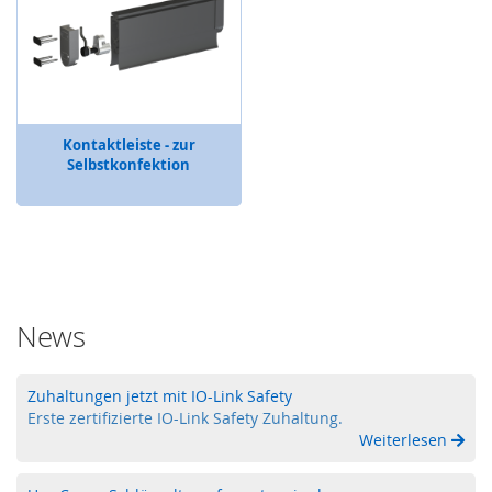
S
S
i
c
h
e
Kontaktleiste - zur
r
Selbstkonfektion
h
e
i
t
s
r
e
l
News
a
i
s
Zuhaltungen jetzt mit IO-Link Safety
Erste zertifizierte IO-Link Safety Zuhaltung.
W
Weiterlesen
i
r