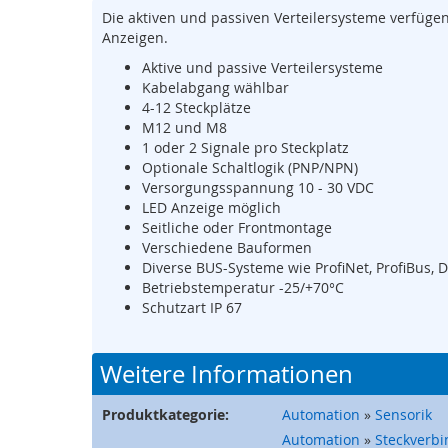
Anfang
Sicherheits-
Die aktiven und passiven Verteilersysteme verfüg
der
SPS
Anzeigen.
Bildergalerie
Sicherheitsrelais
springen
Aktive und passive Verteilersysteme
Kabelabgang wählbar
Wireless
4-12 Steckplätze
Safety
M12 und M8
Funkfernsteuerungen
1 oder 2 Signale pro Steckplatz
Optionale Schaltlogik (PNP/NPN)
Bedienelemente
Versorgungsspannung 10 - 30 VDC
Schutzzaunsysteme
LED Anzeige möglich
Seitliche oder Frontmontage
Signalübertragungssystem
Verschiedene Bauformen
/
Diverse BUS-Systeme wie ProfiNet, ProfiBus, Di
Sicherheitstorsteuerungen
Betriebstemperatur -25/+70°C
Sicherheitssignalgeber
Schutzart IP 67
Automation
Anzeige-
Weitere Informationen
und
Informationssysteme
Produktkategorie:
Automation
»
Sensorik
Kommissioniersysteme
Automation
»
Steckverbi