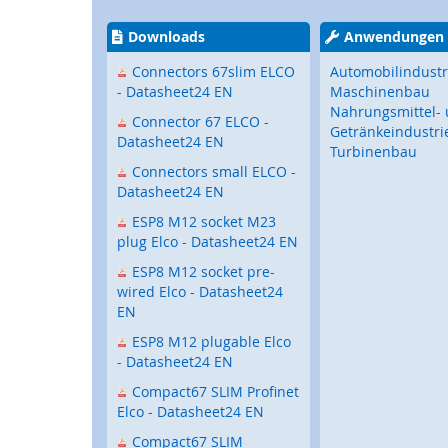
Touch-
Bediengeräte
Downloads
Anwendungen
Mobile
Touch
Connectors 67slim ELCO
Automobilindustr
Bediengeräte
- Datasheet24 EN
Maschinenbau
Nahrungsmittel-
Tastaturen
Connector 67 ELCO -
Getränkeindustri
/
Datasheet24 EN
Turbinenbau
Trackballs
Connectors small ELCO -
Sensorik
Datasheet24 EN
Fernwartung
ESP8 M12 socket M23
plug Elco - Datasheet24 EN
Steckverbinder,
I/O-
ESP8 M12 socket pre-
Systeme
wired Elco - Datasheet24
EN
Signalgeber
ESP8 M12 plugable Elco
Drehzahlerfassung
- Datasheet24 EN
Torbau
Compact67 SLIM Profinet
Sicherheitssensorik
Elco - Datasheet24 EN
für
Tore
Compact67 SLIM