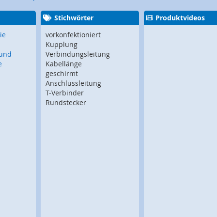
Stichwörter
Produktvideos
ie
vorkonfektioniert
Kupplung
 und
Verbindungsleitung
e
Kabellänge
geschirmt
Anschlussleitung
T-Verbinder
Rundstecker