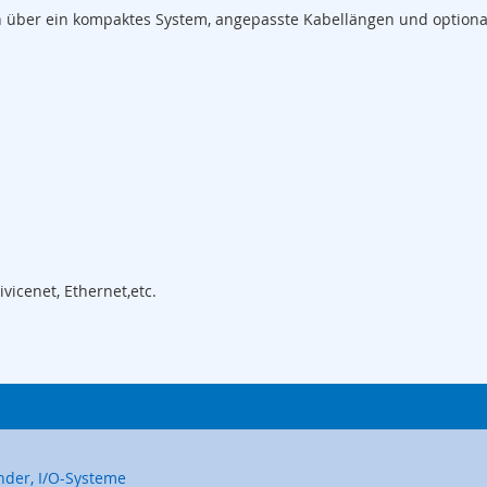
en über ein kompaktes System, angepasste Kabellängen und optiona
vicenet, Ethernet,etc.
nder, I/O-Systeme