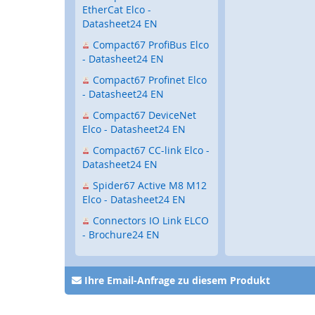
EtherCat Elco -
Radar
Datasheet24 EN
Signalübertragungssystem
Compact67 ProfiBus Elco
für
- Datasheet24 EN
Tore
/
Compact67 Profinet Elco
Sicherheitstorsteuerungen
- Datasheet24 EN
Schaltgeräte
Compact67 DeviceNet
für
Elco - Datasheet24 EN
Tore
Compact67 CC-link Elco -
Anwendungen
Datasheet24 EN
News
Spider67 Active M8 M12
Elco - Datasheet24 EN
Downloads
Connectors IO Link ELCO
Veranstaltungen
- Brochure24 EN
Unternehmen
Ihre Email-Anfrage zu diesem Produkt