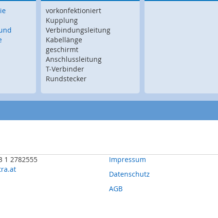
ie
vorkonfektioniert
Kupplung
 und
Verbindungsleitung
e
Kabellänge
geschirmt
Anschlussleitung
T-Verbinder
Rundstecker
43 1 2782555
Impressum
ra.at
Datenschutz
n
AGB