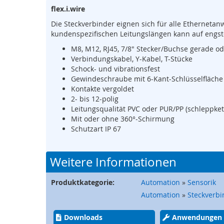
Anfang
Sicherheits-
flex.i.wire
der
SPS
Bildergalerie
Die Steckverbinder eignen sich für alle Ethernet
Sicherheitsrelais
springen
kundenspezifischen Leitungslängen kann auf engs
Wireless
M8, M12, RJ45, 7/8" Stecker/Buchse gerade od
Safety
Verbindungskabel, Y-Kabel, T-Stücke
Schock- und vibrationsfest
Funkfernsteuerungen
Gewindeschraube mit 6-Kant-Schlüsselfläche
Bedienelemente
Kontakte vergoldet
2- bis 12-polig
Schutzzaunsysteme
Leitungsqualität PVC oder PUR/PP (schleppket
Signalübertragungssystem
Mit oder ohne 360°-Schirmung
/
Schutzart IP 67
Sicherheitstorsteuerungen
Sicherheitssignalgeber
Weitere Informationen
Automation
Anzeige-
Produktkategorie:
Automation
»
Sensorik
und
Informationssysteme
Automation
»
Steckverbi
Kommissioniersysteme
Downloads
Anwendungen