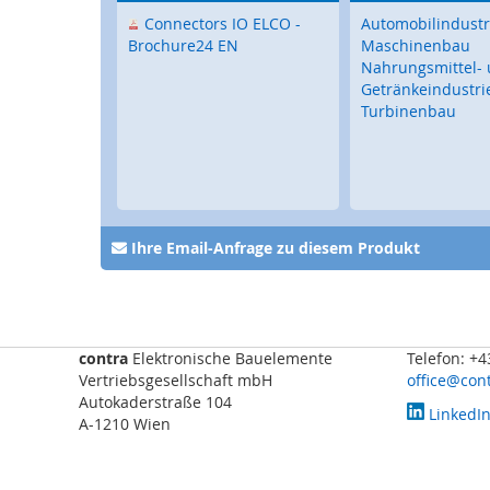
Touch-
Bediengeräte
Connectors IO ELCO -
Automobilindustr
Brochure24 EN
Maschinenbau
Mobile
Nahrungsmittel-
Touch
Getränkeindustri
Bediengeräte
Turbinenbau
Tastaturen
/
Trackballs
Sensorik
Fernwartung
Ihre Email-Anfrage zu diesem Produkt
Steckverbinder,
I/O-
Systeme
Signalgeber
contra
Elektronische Bauelemente
Telefon: +
Vertriebsgesellschaft mbH
office@cont
Drehzahlerfassung
Autokaderstraße 104
LinkedI
Torbau
A-1210 Wien
Sicherheitssensorik
für
Tore