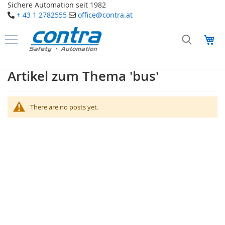
Sichere Automation seit 1982
+ 43 1 2782555
office@contra.at
Direkt
zum
Me
Inhalt
Produkte
S
Artikel zum Thema 'bus'
a
f
e
t
There are no posts yet.
y
T
a
k
t
i
l
e
S
e
n