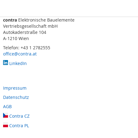
s
o
r
i
contra
Elektronische Bauelemente
k
Vertriebsgesellschaft mbH
(
Autokaderstraße 104
M
A-1210 Wien
a
Telefon: +43 1 2782555
t
office@contra.at
t
e
LinkedIn
,
B
u
m
Impressum
p
e
Datenschutz
r
AGB
,
L
Contra CZ
e
i
Contra PL
s
t