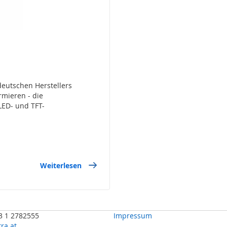
eutschen Herstellers
rmieren - die
ED- und TFT-
Weiterlesen
43 1 2782555
Impressum
ra.at