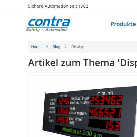
Direkt
Sichere Automation seit 1982
zum
Inhalt
Produkte
Produkte
Safety
Taktile
Sensorik
Home
Blog
Display
(Matte,
Bumper,
Artikel zum Thema 'Dis
Leiste)
Sicherheitsschalter
(Zuhaltung,
Verriegelung,RFID)
Schlüsseltransfersystem
Optische
Sensorik
(Lichtvorhang,
Scanner)
Radarsystem