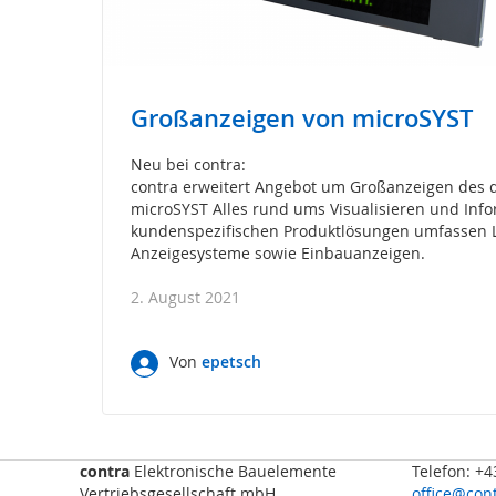
Sicherheits-
SPS
Sicherheitsrelais
Wireless
Großanzeigen von microSYST
Safety
Funkfernsteuerungen
Neu bei contra:
Bedienelemente
contra erweitert Angebot um Großanzeigen des d
microSYST Alles rund ums Visualisieren und Info
Schutzzaunsysteme
kundenspezifischen Produktlösungen umfassen L
Signalübertragungssystem
Anzeigesysteme sowie Einbauanzeigen.
/
Sicherheitstorsteuerungen
2. August 2021
Sicherheitssignalgeber
Von
epetsch
Automation
Anzeige-
und
Informationssysteme
Kommissioniersysteme
contra
Elektronische Bauelemente
Telefon: +
Vertriebsgesellschaft mbH
office@cont