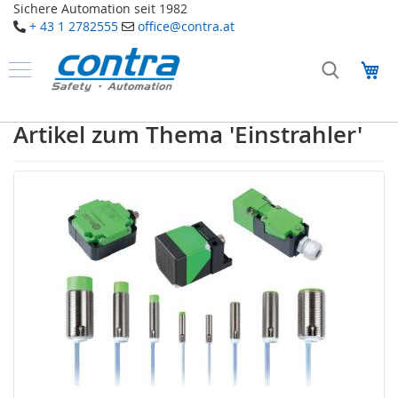
Sichere Automation seit 1982
+ 43 1 2782555
office@contra.at
Direkt
zum
Me
Inhalt
Produkte
S
Artikel zum Thema 'Einstrahler'
a
f
e
t
y
T
a
k
t
i
l
e
S
e
n