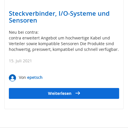
s
o
Steckverbinder, I/O-Systeme und
r
i
Sensoren
k
(
Neu bei contra:
M
contra erweitert Angebot um hochwertige Kabel und
a
Verteiler sowie kompatible Sensoren Die Produkte sind
t
hochwertig, preiswert, kompatibel und schnell verfügbar.
t
e
15. Juli 2021
,
B
u
Von
epetsch
m
p
e
Weiterlesen
r
,
L
e
i
s
t