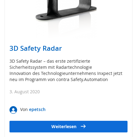
Z
u
h
a
l
t
u
n
3D Safety Radar
g
,
V
3D Safety Radar – das erste zertifizierte
e
Sicherheitssystem mit Radartechnologie
r
Innovation des Technologieunternehmens Inxpect jetzt
r
neu im Programm von contra Safety.Automation
i
e
3. August 2020
g
e
l
Von
epetsch
u
n
g
Weiterlesen
,
R