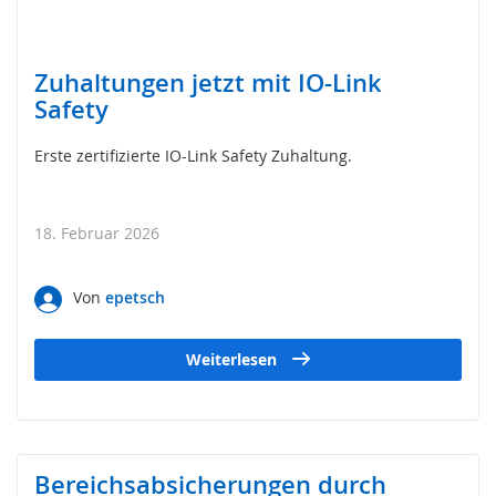
s
o
r
i
Zuhaltungen jetzt mit IO-Link
k
Safety
(
M
a
Erste zertifizierte IO-Link Safety Zuhaltung.
t
t
e
18. Februar 2026
,
B
u
Von
epetsch
m
p
e
Weiterlesen
r
,
L
e
i
s
Bereichsabsicherungen durch
t