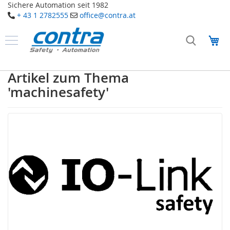
Sichere Automation seit 1982
+ 43 1 2782555
office@contra.at
Direkt
zum
Me
Inhalt
Produkte
S
Artikel zum Thema
a
'machinesafety'
f
e
t
y
T
a
k
t
i
l
e
S
e
n