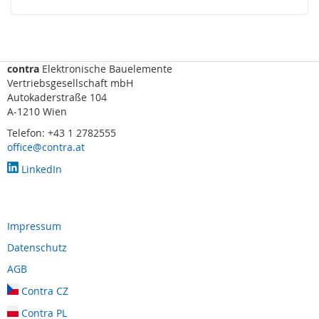
F
I
D
)
contra
Elektronische Bauelemente
S
Vertriebsgesellschaft mbH
c
Autokaderstraße 104
h
A-1210 Wien
l
ü
Telefon: +43 1 2782555
s
office@contra.at
s
LinkedIn
e
l
t
r
Impressum
a
n
Datenschutz
s
f
AGB
e
Contra CZ
r
s
Contra PL