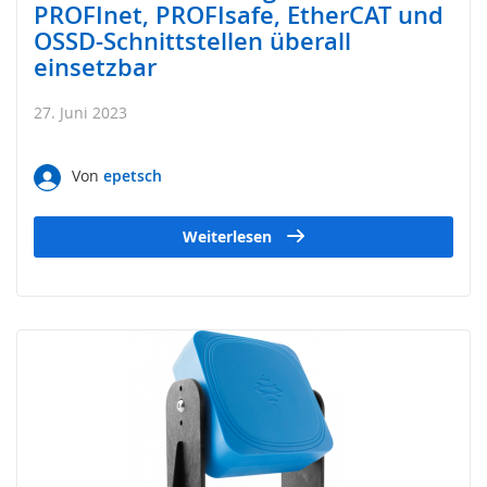
PROFInet, PROFIsafe, EtherCAT und
e
OSSD-Schnittstellen überall
)
einsetzbar
S
i
27. Juni 2023
c
h
e
Von
epetsch
r
h
e
Weiterlesen
i
t
s
s
c
h
a
l
t
e
r
(