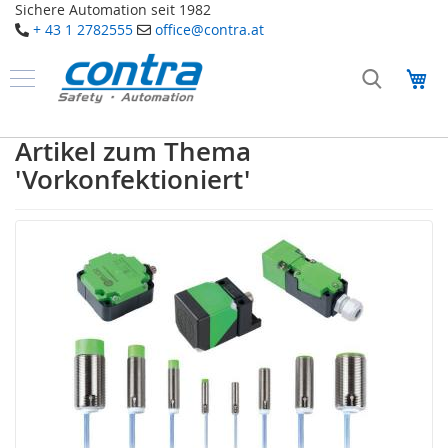
Sichere Automation seit 1982
+ 43 1 2782555
office@contra.at
Direkt
zum
Me
Inhalt
Produkte
S
Artikel zum Thema
a
'Vorkonfektioniert'
f
e
t
y
T
a
k
t
i
l
e
S
e
n