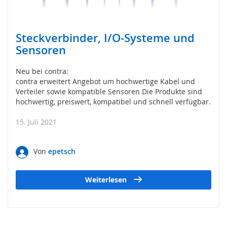
s
o
r
i
Steckverbinder, I/O-Systeme und
k
Sensoren
(
M
a
Neu bei contra:
t
contra erweitert Angebot um hochwertige Kabel und
t
Verteiler sowie kompatible Sensoren Die Produkte sind
e
hochwertig, preiswert, kompatibel und schnell verfügbar.
,
B
15. Juli 2021
u
m
p
Von
epetsch
e
r
,
Weiterlesen
L
e
i
s
t