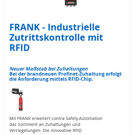
s
o
r
i
FRANK - Industrielle
k
(
Zutrittskontrolle mit
M
a
RFID
t
t
e
,
Neuer Maßstab bei Zuhaltungen
B
Bei der brandneuen Profinet-Zuhaltung erfolgt
u
die Anforderung mittels RFID-Chip.
m
p
e
r
,
L
e
Mit FRANK erweitert contra Safety.Automation
i
das Sortiment an Zuhaltungen und
s
Verriegelungen. Die innovative RFID
t