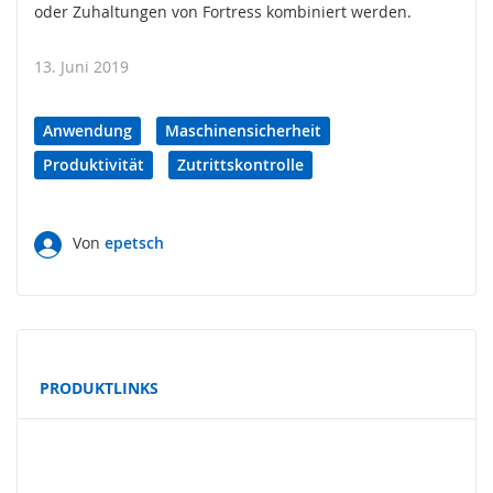
y
oder Zuhaltungen von Fortress kombiniert werden.
s
t
e
13. Juni 2019
m
O
Anwendung
Maschinensicherheit
p
Produktivität
Zutrittskontrolle
t
i
s
c
Von
epetsch
h
e
S
e
n
s
o
PRODUKTLINKS
r
i
k
(
L