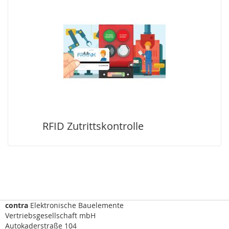
i
c
h
t
v
o
r
h
a
n
g
,
S
RFID Zutrittskontrolle
c
a
n
n
e
r
)
contra
Elektronische Bauelemente
R
Vertriebsgesellschaft mbH
a
Autokaderstraße 104