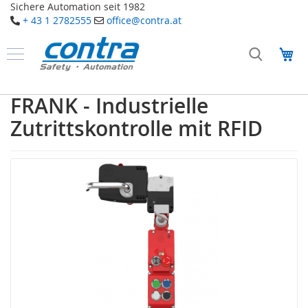
Sichere Automation seit 1982
+ 43 1 2782555
office@contra.at
Direkt
zum
Me
Inhalt
Produkte
S
FRANK - Industrielle
a
f
Zutrittskontrolle mit RFID
e
t
y
T
a
k
t
i
l
e
S
e
n