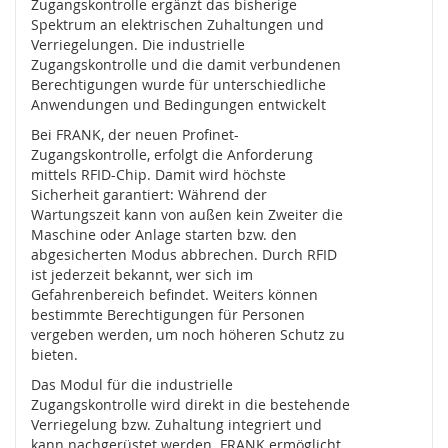
Zugangskontrolle ergänzt das bisherige
e
Spektrum an elektrischen Zuhaltungen und
)
Verriegelungen. Die industrielle
Zugangskontrolle und die damit verbundenen
S
Berechtigungen wurde für unterschiedliche
i
Anwendungen und Bedingungen entwickelt
c
h
Bei FRANK, der neuen Profinet-
e
Zugangskontrolle, erfolgt die Anforderung
r
mittels RFID-Chip. Damit wird höchste
h
Sicherheit garantiert: Während der
e
Wartungszeit kann von außen kein Zweiter die
i
Maschine oder Anlage starten bzw. den
t
abgesicherten Modus abbrechen. Durch RFID
s
ist jederzeit bekannt, wer sich im
s
Gefahrenbereich befindet. Weiters können
c
bestimmte Berechtigungen für Personen
h
vergeben werden, um noch höheren Schutz zu
a
bieten.
l
t
Das Modul für die industrielle
e
Zugangskontrolle wird direkt in die bestehende
r
Verriegelung bzw. Zuhaltung integriert und
(
kann nachgerüstet werden. FRANK ermöglicht