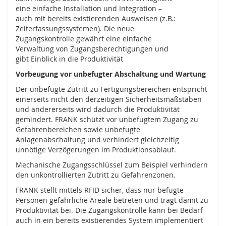
Z
eine einfache Installation und Integration –
u
auch mit bereits existierenden Ausweisen (z.B.:
h
Zeiterfassungssystemen). Die neue
a
Zugangskontrolle gewährt eine einfache
l
Verwaltung von Zugangsberechtigungen und
t
gibt Einblick in die Produktivität
u
n
Vorbeugung vor unbefugter Abschaltung und Wartung
g
,
Der unbefugte Zutritt zu Fertigungsbereichen entspricht
V
einerseits nicht den derzeitigen Sicherheitsmaßstäben
e
und andererseits wird dadurch die Produktivität
r
gemindert. FRANK schützt vor unbefugtem Zugang zu
r
Gefahrenbereichen sowie unbefugte
i
Anlagenabschaltung und verhindert gleichzeitig
e
unnötige Verzögerungen im Produktionsablauf.
g
Mechanische Zugangsschlüssel zum Beispiel verhindern
e
den unkontrollierten Zutritt zu Gefahrenzonen.
l
u
FRANK stellt mittels RFID sicher, dass nur befugte
n
Personen gefährliche Areale betreten und trägt damit zu
g
Produktivität bei. Die Zugangskontrolle kann bei Bedarf
,
auch in ein bereits existierendes System implementiert
R