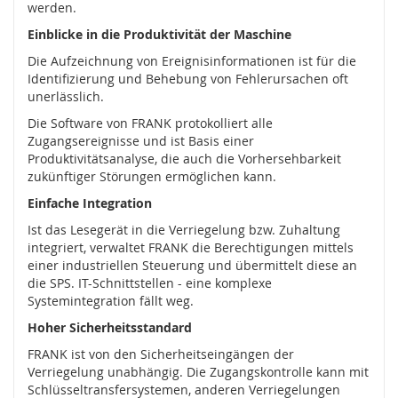
werden.
F
I
Einblicke in die Produktivität der Maschine
D
Die Aufzeichnung von Ereignisinformationen ist für die
)
Identifizierung und Behebung von Fehlerursachen oft
unerlässlich.
S
c
Die Software von FRANK protokolliert alle
h
Zugangsereignisse und ist Basis einer
l
Produktivitätsanalyse, die auch die Vorhersehbarkeit
ü
zukünftiger Störungen ermöglichen kann.
s
s
Einfache Integration
e
Ist das Lesegerät in die Verriegelung bzw. Zuhaltung
l
integriert, verwaltet FRANK die Berechtigungen mittels
t
einer industriellen Steuerung und übermittelt diese an
r
a
die SPS. IT-Schnittstellen - eine komplexe
n
Systemintegration fällt weg.
s
Hoher Sicherheitsstandard
f
e
FRANK ist von den Sicherheitseingängen der
r
Verriegelung unabhängig. Die Zugangskontrolle kann mit
s
Schlüsseltransfersystemen, anderen Verriegelungen