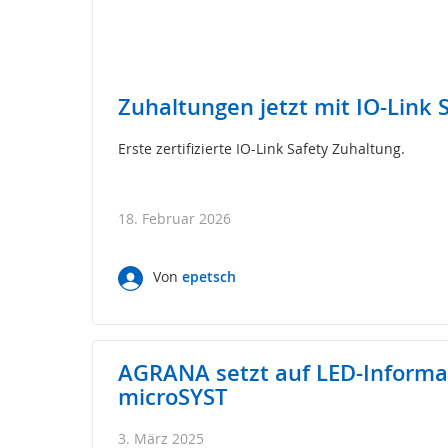
Sicherheits-
SPS
Sicherheitsrelais
Wireless
Zuhaltungen jetzt mit IO-Link 
Safety
Funkfernsteuerungen
Erste zertifizierte IO-Link Safety Zuhaltung.
Bedienelemente
Schutzzaunsysteme
18. Februar 2026
Signalübertragungssystem
/
Sicherheitstorsteuerungen
Von
epetsch
Sicherheitssignalgeber
Automation
Anzeige-
AGRANA setzt auf LED-Informa
und
Informationssysteme
microSYST
Kommissioniersysteme
3. März 2025