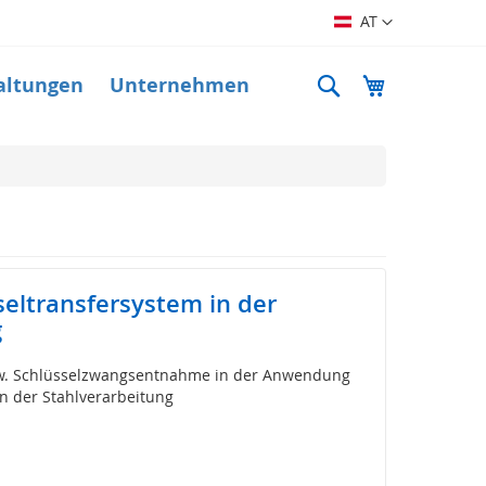
Sprache
AT
Suche
Mein Warenk
altungen
Unternehmen
seltransfersystem in der
g
zw. Schlüsselzwangsentnahme in der Anwendung
in der Stahlverarbeitung