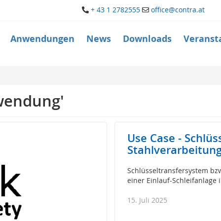
+ 43 1 2782555
office@contra.at
Anwendungen
News
Downloads
Veranst
wendung'
Use Case - Schlüs
Stahlverarbeitun
Schlüsseltransfersystem b
einer Einlauf-Schleifanlage 
15. Juli 2025