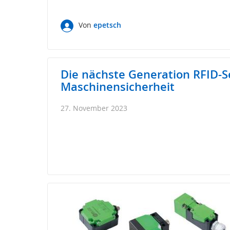
Touch-
Bediengeräte
Von
epetsch
Mobile
Touch
Bediengeräte
Tastaturen
Die nächste Generation RFID-S
/
Trackballs
Maschinensicherheit
Sensorik
27. November 2023
Fernwartung
Steckverbinder,
I/O-
Systeme
Signalgeber
Drehzahlerfassung
Torbau
Sicherheitssensorik
für
Tore