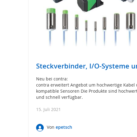
Radar
Signalübertragungssystem
für
Tore
/
Sicherheitstorsteuerungen
Schaltgeräte
für
Tore
Steckverbinder, I/O-Systeme 
Anwendungen
Neu bei contra:
News
contra erweitert Angebot um hochwertige Kabel 
Downloads
kompatible Sensoren Die Produkte sind hochwerti
und schnell verfügbar.
Veranstaltungen
Unternehmen
15. Juli 2021
Von
epetsch