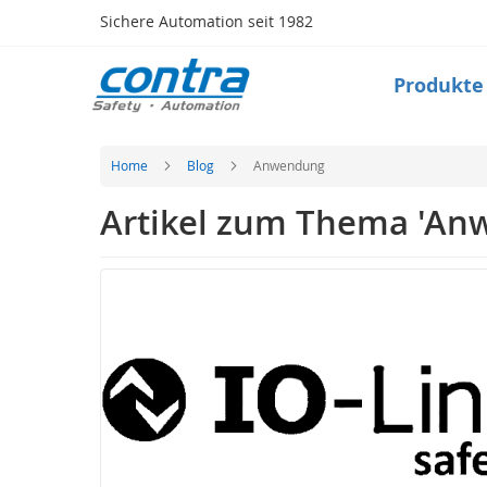
Direkt
Sichere Automation seit 1982
zum
Inhalt
Produkte
Produkte
Safety
Taktile
Sensorik
Home
Blog
Anwendung
(Matte,
Bumper,
Artikel zum Thema 'An
Leiste)
Sicherheitsschalter
(Zuhaltung,
Verriegelung,RFID)
Schlüsseltransfersystem
Optische
Sensorik
(Lichtvorhang,
Scanner)
Radarsystem