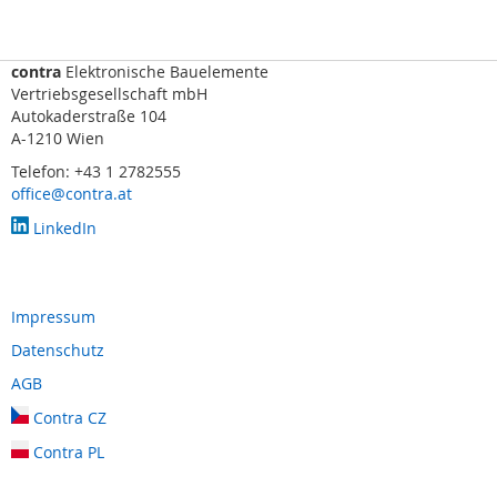
s
o
r
i
contra
Elektronische Bauelemente
k
Vertriebsgesellschaft mbH
(
Autokaderstraße 104
M
A-1210 Wien
a
Telefon: +43 1 2782555
t
office@contra.at
t
e
LinkedIn
,
B
u
m
Impressum
p
e
Datenschutz
r
AGB
,
L
Contra CZ
e
i
Contra PL
s
t