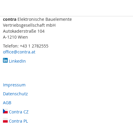
s
o
r
i
contra
Elektronische Bauelemente
k
Vertriebsgesellschaft mbH
(
Autokaderstraße 104
M
A-1210 Wien
a
Telefon: +43 1 2782555
t
office@contra.at
t
e
LinkedIn
,
B
u
m
Impressum
p
e
Datenschutz
r
AGB
,
L
Contra CZ
e
i
Contra PL
s
t