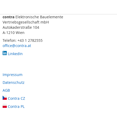
s
o
r
i
contra
Elektronische Bauelemente
k
Vertriebsgesellschaft mbH
(
Autokaderstraße 104
M
A-1210 Wien
a
Telefon: +43 1 2782555
t
office@contra.at
t
e
LinkedIn
,
B
u
m
Impressum
p
e
Datenschutz
r
AGB
,
L
Contra CZ
e
i
Contra PL
s
t