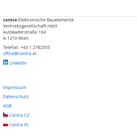
s
o
r
i
contra
Elektronische Bauelemente
k
Vertriebsgesellschaft mbH
(
Autokaderstraße 104
M
A-1210 Wien
a
Telefon: +43 1 2782555
t
office@contra.at
t
e
LinkedIn
,
B
u
m
Impressum
p
e
Datenschutz
r
AGB
,
L
Contra CZ
e
i
Contra PL
s
t