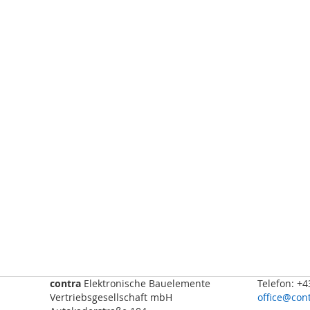
Sicherheits-
SPS
Sicherheitsrelais
Wireless
Safety
Funkfernsteuerungen
Bedienelemente
Schutzzaunsysteme
Signalübertragungssystem
/
Sicherheitstorsteuerungen
Sicherheitssignalgeber
Automation
Anzeige-
und
Informationssysteme
contra
Elektronische Bauelemente
Telefon: +
Kommissioniersysteme
Vertriebsgesellschaft mbH
office@cont