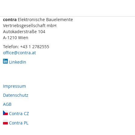
s
o
r
i
contra
Elektronische Bauelemente
k
Vertriebsgesellschaft mbH
(
Autokaderstraße 104
M
A-1210 Wien
a
Telefon: +43 1 2782555
t
office@contra.at
t
e
LinkedIn
,
B
u
m
Impressum
p
e
Datenschutz
r
AGB
,
L
Contra CZ
e
i
Contra PL
s
t