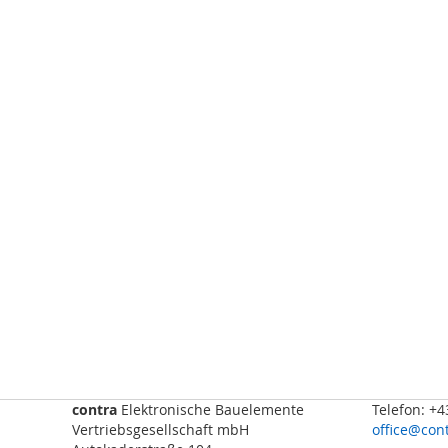
Sicherheits-
SPS
Sicherheitsrelais
Wireless
Safety
Funkfernsteuerungen
Bedienelemente
Schutzzaunsysteme
Signalübertragungssystem
/
Sicherheitstorsteuerungen
Sicherheitssignalgeber
Automation
Anzeige-
und
Informationssysteme
contra
Elektronische Bauelemente
Telefon: +
Kommissioniersysteme
Vertriebsgesellschaft mbH
office@cont