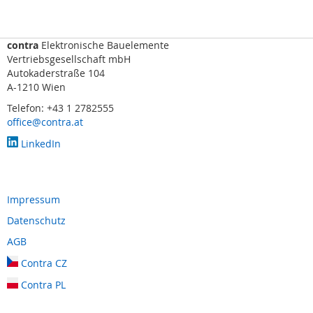
s
o
r
i
contra
Elektronische Bauelemente
k
Vertriebsgesellschaft mbH
(
Autokaderstraße 104
M
A-1210 Wien
a
Telefon: +43 1 2782555
t
office@contra.at
t
e
LinkedIn
,
B
u
m
Impressum
p
e
Datenschutz
r
AGB
,
L
Contra CZ
e
i
Contra PL
s
t