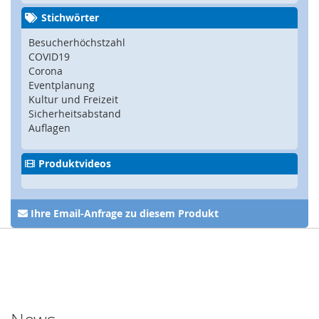
Z
u
Stichwörter
h
Besucherhöchstzahl
a
COVID19
l
t
Corona
u
Eventplanung
n
Kultur und Freizeit
g
Sicherheitsabstand
,
Auflagen
V
e
Produktvideos
r
r
i
e
Ihre Email-Anfrage zu diesem Produkt
g
e
l
u
n
g
,
R