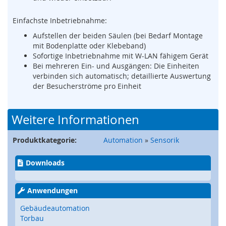
e
)
Einfachste Inbetriebnahme:
Aufstellen der beiden Säulen (bei Bedarf Montage
S
mit Bodenplatte oder Klebeband)
i
c
Sofortige Inbetriebnahme mit W-LAN fähigem Gerät
h
Bei mehreren Ein- und Ausgängen: Die Einheiten
e
verbinden sich automatisch; detaillierte Auswertung
r
der Besucherströme pro Einheit
h
e
i
Weitere Informationen
t
s
Produktkategorie:
Automation
»
Sensorik
s
c
h
Downloads
a
l
t
Anwendungen
e
Gebäudeautomation
r
Torbau
(