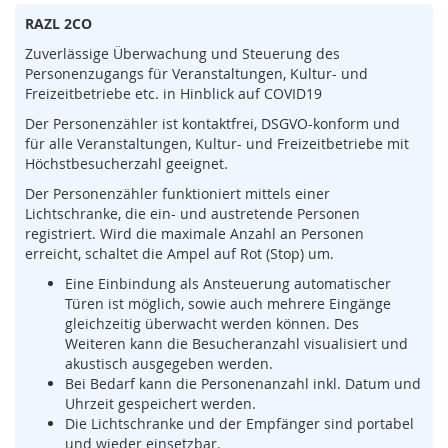
s
RAZL 2CO
o
r
Zuverlässige Überwachung und Steuerung des
i
Personenzugangs für Veranstaltungen, Kultur- und
k
Freizeitbetriebe etc. in Hinblick auf COVID19
(
M
Der Personenzähler ist kontaktfrei, DSGVO-konform und
a
für alle Veranstaltungen, Kultur- und Freizeitbetriebe mit
t
Höchstbesucherzahl geeignet.
t
Der Personenzähler funktioniert mittels einer
e
Lichtschranke, die ein- und austretende Personen
,
registriert. Wird die maximale Anzahl an Personen
B
erreicht, schaltet die Ampel auf Rot (Stop) um.
u
m
Eine Einbindung als Ansteuerung automatischer
p
Türen ist möglich, sowie auch mehrere Eingänge
e
gleichzeitig überwacht werden können. Des
r
Weiteren kann die Besucheranzahl visualisiert und
,
akustisch ausgegeben werden.
L
Bei Bedarf kann die Personenanzahl inkl. Datum und
e
Uhrzeit gespeichert werden.
i
Die Lichtschranke und der Empfänger sind portabel
s
t
und wieder einsetzbar.