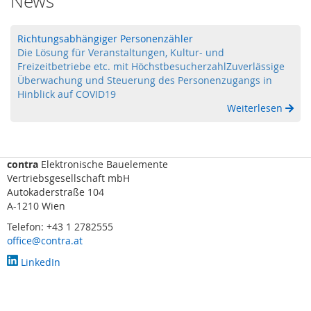
News
F
I
D
Richtungsabhängiger Personenzähler
)
Die Lösung für Veranstaltungen, Kultur- und
Freizeitbetriebe etc. mit HöchstbesucherzahlZuverlässige
S
Überwachung und Steuerung des Personenzugangs in
c
Hinblick auf COVID19
h
Weiterlesen
l
ü
s
s
contra
Elektronische Bauelemente
e
Vertriebsgesellschaft mbH
l
Autokaderstraße 104
t
A-1210 Wien
r
a
Telefon: +43 1 2782555
n
office@contra.at
s
f
LinkedIn
e
r
s