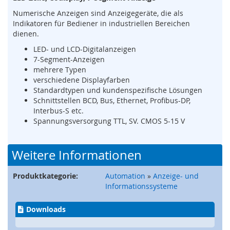
s
Numerische Anzeigen sind Anzeigegeräte, die als
o
r
Indikatoren für Bediener in industriellen Bereichen
i
dienen.
k
LED- und LCD-Digitalanzeigen
(
7-Segment-Anzeigen
M
mehrere Typen
a
verschiedene Displayfarben
t
Standardtypen und kundenspezifische Lösungen
t
Schnittstellen BCD, Bus, Ethernet, Profibus-DP,
e
,
Interbus-S etc.
B
Spannungsversorgung TTL, SV. CMOS 5-15 V
u
m
p
Weitere Informationen
e
r
Produktkategorie:
Automation
»
Anzeige- und
,
Informationssysteme
L
e
i
Downloads
s
t