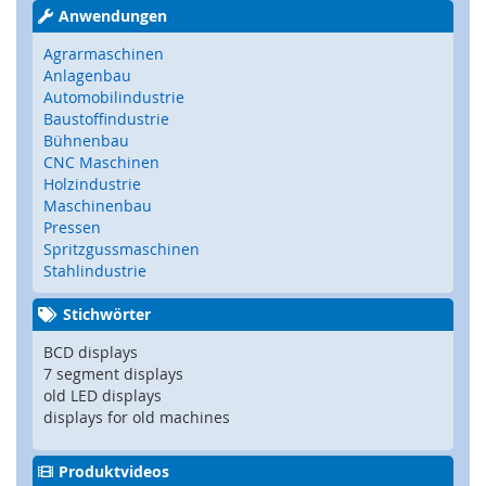
e
Anwendungen
)
Agrarmaschinen
Anlagenbau
S
Automobilindustrie
i
Baustoffindustrie
c
h
Bühnenbau
e
CNC Maschinen
r
Holzindustrie
h
Maschinenbau
e
Pressen
i
Spritzgussmaschinen
t
Stahlindustrie
s
s
Stichwörter
c
h
BCD displays
a
7 segment displays
l
old LED displays
t
displays for old machines
e
r
(
Produktvideos