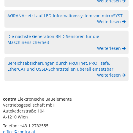
Weiterlesen
F
I
D
AGRANA setzt auf LED-Informationssystem von microSYST
)
Weiterlesen
S
Die nächste Generation RFID-Sensoren für die
c
Maschinensicherheit
h
Weiterlesen
l
ü
s
Bereichsabsicherungen durch PROFInet, PROFIsafe,
s
EtherCAT und OSSD-Schnittstellen überall einsetzbar
e
Weiterlesen
l
t
r
a
contra
Elektronische Bauelemente
n
Vertriebsgesellschaft mbH
s
Autokaderstraße 104
f
A-1210 Wien
e
r
Telefon: +43 1 2782555
s
office@contra.at