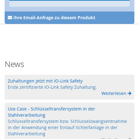
Z
u
h
Ihre Email-Anfrage zu diesem Produkt
a
l
t
u
n
g
,
V
News
e
r
r
Zuhaltungen jetzt mit IO-Link Safety
i
Erste zertifizierte IO-Link Safety Zuhaltung.
e
Weiterlesen
g
e
l
Use Case - Schlüsseltransfersystem in der
u
Stahlverarbeitung
n
Schlüsseltransfersystem bzw. Schlüsselzwangsentnahme
g
in der Anwendung einer Einlauf-Schleifanlage in der
,
Stahlverarbeitung
R