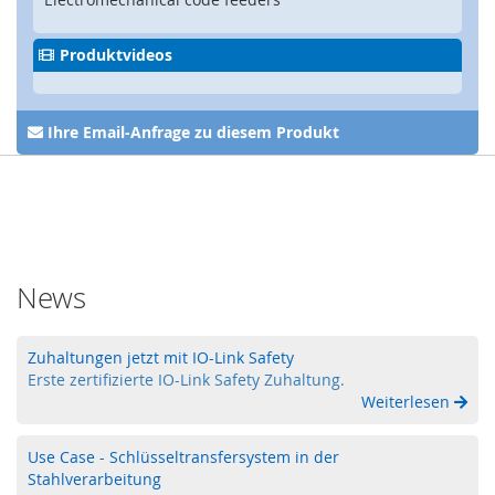
Z
u
h
Produktvideos
a
l
t
u
Ihre Email-Anfrage zu diesem Produkt
n
g
,
V
e
r
r
News
i
e
g
Zuhaltungen jetzt mit IO-Link Safety
e
Erste zertifizierte IO-Link Safety Zuhaltung.
l
Weiterlesen
u
n
g
Use Case - Schlüsseltransfersystem in der
,
Stahlverarbeitung
R