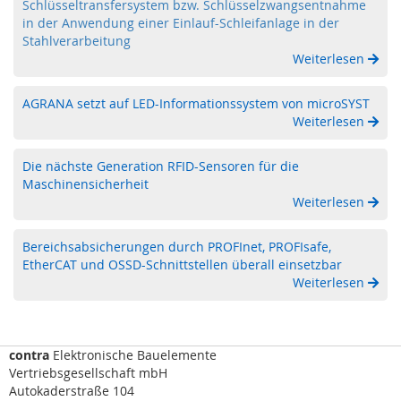
Schlüsseltransfersystem bzw. Schlüsselzwangsentnahme
F
in der Anwendung einer Einlauf-Schleifanlage in der
I
Stahlverarbeitung
D
Weiterlesen
)
S
AGRANA setzt auf LED-Informationssystem von microSYST
c
Weiterlesen
h
l
ü
Die nächste Generation RFID-Sensoren für die
s
Maschinensicherheit
s
Weiterlesen
e
l
Bereichsabsicherungen durch PROFInet, PROFIsafe,
t
EtherCAT und OSSD-Schnittstellen überall einsetzbar
r
Weiterlesen
a
n
s
f
e
contra
Elektronische Bauelemente
r
Vertriebsgesellschaft mbH
s
Autokaderstraße 104