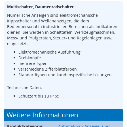
s
Multischalter, Daumenradschalter
o
r
Numerische Anzeigen sind elektromechanische
i
Kippschalter und Wellenanzeigen, die dem
k
Bedienpersonal in industriellen Bereichen als Indikatoren
(
dienen. Sie werden in Schalttafeln, Werkzeugmaschinen,
M
Mess- und Prüfgeräten, Steuer- und Regelanlagen usw.
a
eingesetzt.
t
t
Elektromechanische Ausführung
e
Drehknöpfe
,
mehrere Typen
B
verschiedene Zifferblattfarben
u
Standardtypen und kundenspezifische Lösungen
m
p
Technische Daten:
e
r
Schutzart bis zu IP 65
,
L
e
Weitere Informationen
i
s
t
Produktkategorie:
Automation
»
Anzeige- und