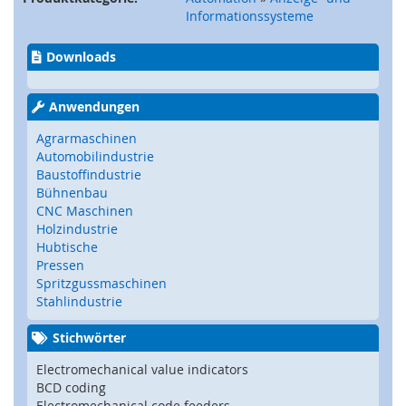
e
Informationssysteme
)
Downloads
S
i
c
Anwendungen
h
e
Agrarmaschinen
r
Automobilindustrie
h
Baustoffindustrie
e
Bühnenbau
i
CNC Maschinen
t
Holzindustrie
s
Hubtische
s
Pressen
c
Spritzgussmaschinen
h
Stahlindustrie
a
l
Stichwörter
t
e
Electromechanical value indicators
r
BCD coding
(
Electromechanical code feeders